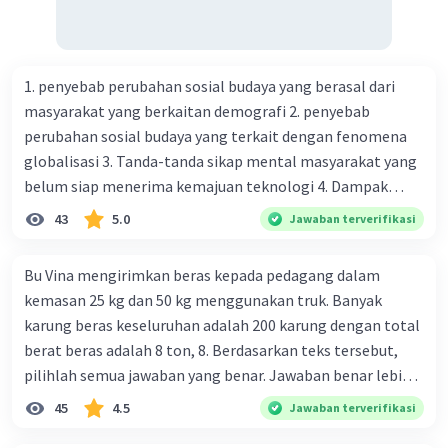
1. penyebab perubahan sosial budaya yang berasal dari
masyarakat yang berkaitan demografi 2. penyebab
perubahan sosial budaya yang terkait dengan fenomena
globalisasi 3. Tanda-tanda sikap mental masyarakat yang
belum siap menerima kemajuan teknologi 4. Dampak
modernisasi dalam kehidupan sosial masyarakat 5.
43
5.0
Jawaban terverifikasi
Kegiatan manusia di bidang ekonomi yang menunjukkan
perubahan ke arah modernisasi 6. Contoh pengaruh
Bu Vina mengirimkan beras kepada pedagang dalam
modernisasi di bidang ilmu pengetahuan dan pendidikan
kemasan 25 kg dan 50 kg menggunakan truk. Banyak
terhadap pola pikir masyarakat 7. Konsep mengenai
karung beras keseluruhan adalah 200 karung dengan total
proses modernisasi di masyarakat seringkali mengalami
berat beras adalah 8 ton, 8. Berdasarkan teks tersebut,
kesalahan pahaman, salah satunya kesalahan tersebut
pilihlah semua jawaban yang benar. Jawaban benar lebih
menganggap jika menjadi modern adalah mengikuti... 8.
dari satu. Banyak karung beras kemasan 25 kg adalah 50
45
4.5
Jawaban terverifikasi
arti dari globalisasi 9. Bentuk kearifan lokal di wilayah
buah. Banyak karung beras kemasan 50 kg adalah 150
Madura yang berperan dalam pengelolaan SDA dan