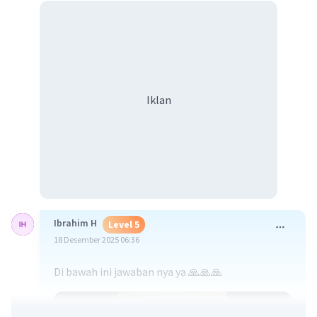
Iklan
Ibrahim H
Level 5
18 Desember 2025 06:36
Di bawah ini jawaban nya ya 🙏🙏🙏