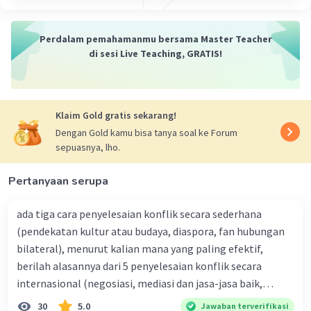
•Tafkhim: وَاتَّقُوا اللّٰهَ
Karena lām Jalalah dibaca tebal dan karena
didahului harakat fathah.
Perdalam pemahamanmu bersama Master Teacher
•Tarqiq: سَرِيْعُ
di sesi Live Teaching, GRATIS!
Huruf Rā (ر) berharakat kasrah (walaupun
ada Ya sukun setelahnya, harakat asalnya kasrah).
Surah al-Maidah ayat 5
Klaim Gold gratis sekarang!
•Tafkhim: : الْآخِرَةِ(alaakhirati)
Dengan Gold kamu bisa tanya soal ke Forum
Penjelasan: Huruf Kha (خ) merupakan salah satu
sepuasnya, lho.
huruf isti'la (huruf yang selalu dibaca tebal).
•Tarqiq: : غَيْرَ (ghoira)
Pertanyaan serupa
Penjelasan: Meskipun huruf Ra (ر)berharakat
fathah (yang biasanya tafkhim), namun dalam
ada tiga cara penyelesaian konflik secara sederhana
riwayat Hafs dari Ashim (bacaan umum di
(pendekatan kultur atau budaya, diaspora, fan hubungan
Indonesia), kata ini dibaca tipis (tarqiq) karena
bilateral), menurut kalian mana yang paling efektif,
ada huruf Ya sukun sebelumnya (hukum Ra yang
berilah alasannya dari 5 penyelesaian konflik secara
bisa dibaca dua wajah, namun tarqiq lebih
internasional (negosiasi, mediasi dan jasa-jasa baik,
umum).
konsiliasi, penyelidikan, dan penyelesaian di bawah
30
5.0
Jawaban terverifikasi