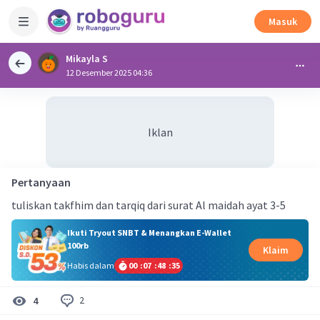
Masuk
Mikayla S
12 Desember 2025 04:36
Iklan
Pertanyaan
tuliskan takfhim dan tarqiq dari surat Al maidah ayat 3-5
Ikuti Tryout SNBT & Menangkan E-Wallet
100rb
Klaim
Habis dalam
00
:
07
:
48
:
34
2
4