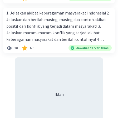
·
0.0
(
0
)
Balas
Beri Rating
naungan organisasi PBB), menurut kalian mana yang
paling efektif, berilah alasannya
1. Jelaskan akibat keberagaman masyarakat Indonesia! 2.
Jelaskan dan berilah masing-masing dua contoh akibat
positif dari konflik yang terjadi dalam masyarakat! 3.
Jelaskan macam-macam konflik yang terjadi akibat
keberagaman masyarakat dan berilah contohnya! 4.
Mengapa dalam masyarakat yang memiliki keberagaman
38
4.0
Jawaban terverifikasi
diperlukan harmoni? 5. Indonesia merupakan negara yang
kaya akan keberagaman baik dilihat dari agama, suku, ras,
bahasa, dan budaya. Berdasarkan pernyataan tersebut,
apa yang dapat kalian lakukan untuk menjaga
keberagaman supaya terhindar dari konflik?
Iklan