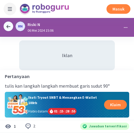
Masuk
Riski N
06 Mei 2024 15:06
Iklan
Pertanyaan
tulis kan langkah langkah membuat garis sudut 90°
Ikuti Tryout SNBT & Menangkan E-Wallet
100rb
Klaim
Habis dalam
01
:
15
:
28
:
54
2
1
Jawaban terverifikasi