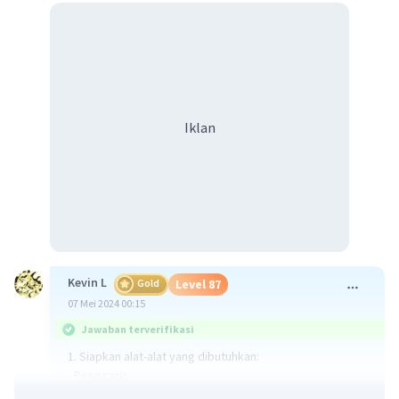
Iklan
Kevin L
Gold
Level 87
07 Mei 2024 00:15
Jawaban terverifikasi
1. Siapkan alat-alat yang dibutuhkan:
- Penggaris
- Busur derajat