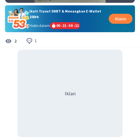
Ikuti Tryout SNBT & Menangkan E-Wallet
100rb
Klaim
Habis dalam
00
:
21
:
59
:
11
1
2
Iklan