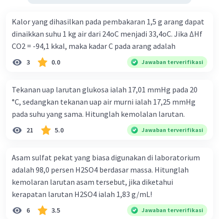
Kalor yang dihasilkan pada pembakaran 1,5 g arang dapat
dinaikkan suhu 1 kg air dari 24oC menjadi 33,4oC. Jika ∆Hf
CO2 = -94,1 kkal, maka kadar C pada arang adalah
3
0.0
Jawaban terverifikasi
Tekanan uap larutan glukosa ialah 17,01 mmHg pada 20
°C, sedangkan tekanan uap air murni ialah 17,25 mmHg
pada suhu yang sama. Hitunglah kemolalan larutan.
21
5.0
Jawaban terverifikasi
Asam sulfat pekat yang biasa digunakan di laboratorium
adalah 98,0 persen H2SO4 berdasar massa. Hitunglah
kemolaran larutan asam tersebut, jika diketahui
kerapatan larutan H2SO4 ialah 1,83 g/mL!
6
3.5
Jawaban terverifikasi