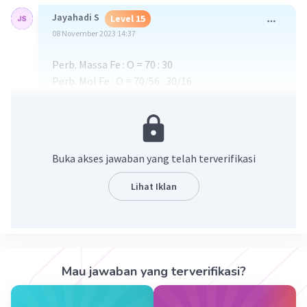
Jayahadi S
Level 15
08 November 2023 14:37
Perb. Massa Fe : O = 70 : 30
Perb. Mol Fe : O = 70/56 : 30/16
= 1,25 : 1,875
= 2 : 3
RM = Fe
O
2
3
42 gr Fe + 42 gr O
2
Buka akses jawaban yang telah terverifikasi
O
= 42 gr x 30/70
2
= 18 gr
Lihat Iklan
Fe
O
yg dihasilkan = 42 + 18
2
3
=
60 gram. (A)
·
0.0
(
0
)
Balas
Beri Rating
Mau jawaban yang terverifikasi?