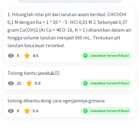
1. Hitunglah nilai pH dari larutan asam berikut: CHCOOH
0,1 M dengan Ka = 1 * 10 ^ - 5 : HCI 0,01 M 2. Sebanyak 0,37
gram Ca(OH)2 (Ar Ca = 40 O-16, H = 1 ) dilarutkan dalam air
hingga volume larutan menjadi 500 mL.. Tentukan pH
larutan basa kuat tersebut.
5
4.5
Jawaban terverifikasi
Tolong bantu jawab🙏🏻
21
5.0
Jawaban terverifikasi
tolong dibantu dong cara ngerjainnya gimana
9
5.0
Jawaban terverifikasi