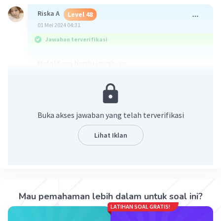
Riska A
Level 48
01 Mei 2024 04:31
Jawaban terverifikasi
Halo! Saya bantu jawab, ya.
Jawaban:
a. 4,48 liter
b. 45,92 liter
c. 46,7 liter
Buka akses jawaban yang telah terverifikasi
Penjelasan terlampir dalam gambar.
Lihat Iklan
Mau pemahaman lebih dalam untuk soal ini?
LATIHAN SOAL GRATIS!