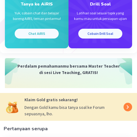
Tanya ke AiRIS
Drill Soal
·
5.0
(
1
)
Balas
Beri Rating
Yuk, cobain chat dan belajar
Latihan soal sesuai topik yang
bareng AiRIS, teman pintarmu!
kamu mau untuk persiapan ujian
Chat AiRIS
Cobain Drill Soal
Iklan
Perdalam pemahamanmu bersama Master Teacher
di sesi Live Teaching, GRATIS!
Klaim Gold gratis sekarang!
Dengan Gold kamu bisa tanya soal ke Forum
sepuasnya, lho.
Pertanyaan serupa