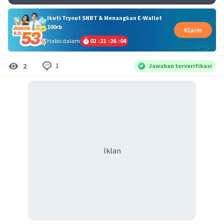
Ikuti Tryout SNBT & Menangkan E-Wallet
100rb
Klaim
Habis dalam
02
:
21
:
26
:
04
1
2
Jawaban terverifikasi
Iklan