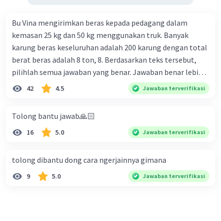
Bu Vina mengirimkan beras kepada pedagang dalam
kemasan 25 kg dan 50 kg menggunakan truk. Banyak
karung beras keseluruhan adalah 200 karung dengan total
berat beras adalah 8 ton, 8. Berdasarkan teks tersebut,
pilihlah semua jawaban yang benar. Jawaban benar lebih
dari satu. Banyak karung beras kemasan 25 kg adalah 50
42
4.5
Jawaban terverifikasi
buah. Banyak karung beras kemasan 50 kg adalah 150
buah. Total berat beras dalam kemasan 25 kg adalah 2
Tolong bantu jawab🙏🏻
ton. Perbandingan berat beras kemasan 25 kg dan 50 kg
16
5.0
Jawaban terverifikasi
dalam truk adalah 1: 3. 9. Berdasarkan teks tersebut, jika
biaya setiap beras karung kecil adalah Rp7.500 dan karung
besar Rp14.000, berapakah biaya angkut semua beras yang
tolong dibantu dong cara ngerjainnya gimana
harus dibayar oleh Bu Vina? A. Rp2.540.000 C. Rp2.312.000 B.
9
5.0
Jawaban terverifikasi
Rp2.475.000 D. Rp2.280.000