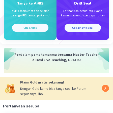
Tanya ke AiRIS
Drill Soal
Ilham T
Level 10
Yuk, cobain chat dan belajar
Latihan soal sesuai topik yang
06 September 2024 17:06
bareng AiRIS, teman pintarmu!
kamu mau untuk persiapan ujian
Jawaban terverifikasi
Chat AiRIS
Cobain Drill Soal
Berikut penyelesaiannya:
Iklan
Perdalam pemahamanmu bersama Master Teacher
di sesi Live Teaching, GRATIS!
Klaim Gold gratis sekarang!
·
0.0
(
0
)
Balas
Beri Rating
Dengan Gold kamu bisa tanya soal ke Forum
sepuasnya, lho.
Pertanyaan serupa