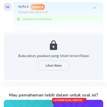
Syifa A
Level 4
05 September 2024 13:43
Jawaban terverifikasi
Holaaa 👋😄
Aku bantu jawabnya yaa✨
Soalnya harus di
rasinonalkan
yg artinya di
kalikan dgn
penyebutnya
Buka akses jawaban yang telah terverifikasi
Lihat Iklan
Mau pemahaman lebih dalam untuk soal ini?
·
0.0
(
0
)
Balas
Beri Rating
LATIHAN SOAL GRATIS!