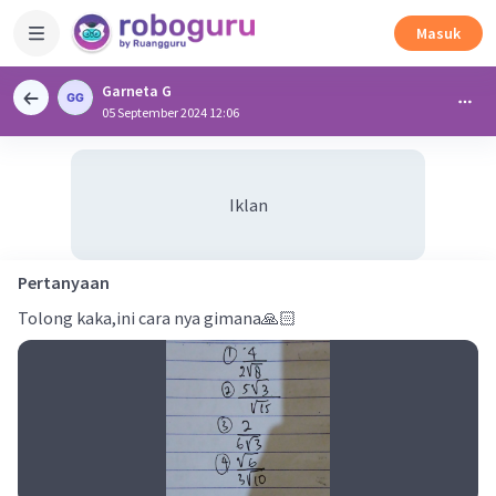
Masuk
Garneta G
05 September 2024 12:06
Iklan
Pertanyaan
Tolong kaka,ini cara nya gimana🙏🏻