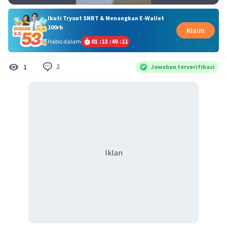
Ikuti Tryout SNBT & Menangkan E-Wallet
100rb
Klaim
Habis dalam
01
:
13
:
49
:
10
2
1
Jawaban terverifikasi
Iklan