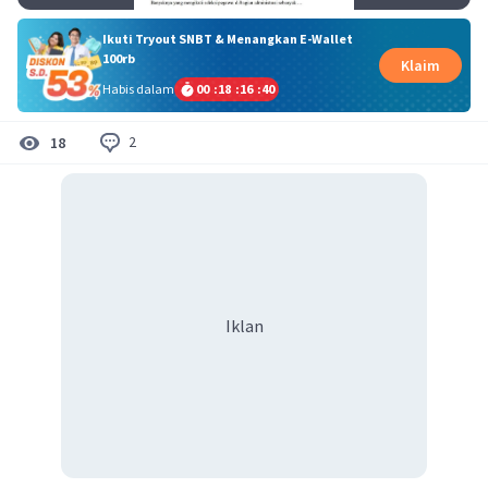
Ikuti Tryout SNBT & Menangkan E-Wallet
100rb
Klaim
Habis dalam
00
:
18
:
16
:
40
2
18
Iklan