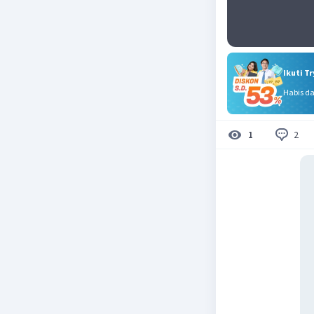
Ikuti T
Habis d
2
1