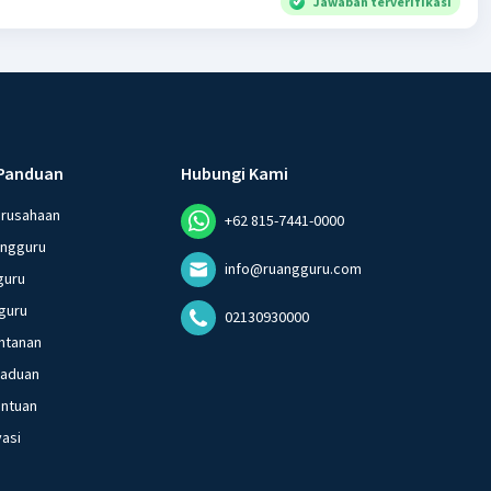
Jawaban terverifikasi
Panduan
Hubungi Kami
erusahaan
+62 815-7441-0000
angguru
info@ruangguru.com
guru
guru
02130930000
ntanan
gaduan
entuan
vasi