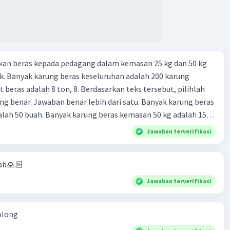
kan beras kepada pedagang dalam kemasan 25 kg dan 50 kg
. Banyak karung beras keseluruhan adalah 200 karung
 beras adalah 8 ton, 8. Berdasarkan teks tersebut, pilihlah
g benar. Jawaban benar lebih dari satu. Banyak karung beras
lah 50 buah. Banyak karung beras kemasan 50 kg adalah 150
 beras dalam kemasan 25 kg adalah 2 ton. Perbandingan berat
Jawaban terverifikasi
g dan 50 kg dalam truk adalah 1: 3. 9. Berdasarkan teks
ya setiap beras karung kecil adalah Rp7.500 dan karung besar
ab🙏🏻
ah biaya angkut semua beras yang harus dibayar oleh Bu
00 C. Rp2.312.000 B. Rp2.475.000 D. Rp2.280.000
Jawaban terverifikasi
olong