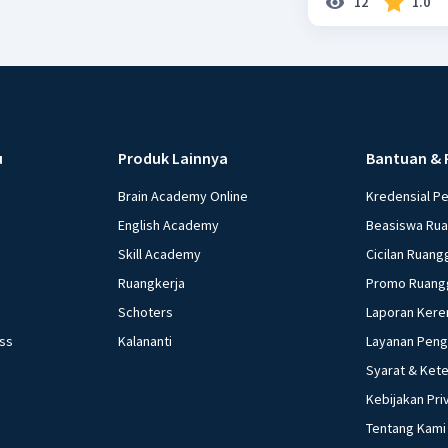
12
1.0
u
Produk Lainnya
Bantuan & 
Brain Academy Online
Kredensial P
English Academy
Beasiswa Ru
Skill Academy
Cicilan Ruang
Ruangkerja
Promo Ruang
Schoters
Laporan Kere
ess
Kalananti
Layanan Pen
Syarat & Ket
Kebijakan Pri
Tentang Kami