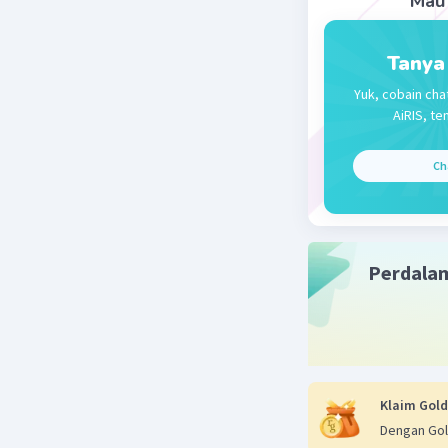
Mau 
Beri R
Tanya
Afrizal K
Yuk, cobain cha
15 September
AiRIS, te
c. sosial
Ch
Beri R
Perdala
Klaim Gold
Dengan Gol