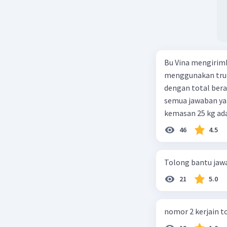
Bu Vina mengirim
menggunakan truk
dengan total berat
semua jawaban yan
kemasan 25 kg ada
buah. Total berat
46
4.5
beras kemasan 25 k
tersebut, jika bia
Tolong bantu jaw
Rp14.000, berapak
Vina? A. Rp2.540.0
21
5.0
nomor 2 kerjain t