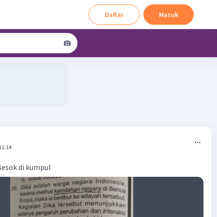
Daftar
Masuk
11:14
Besok di kumpul