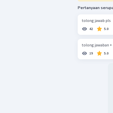
Pertanyaan serup
tolong jawab pls
42
5.0
tolong jawaban +
19
5.0