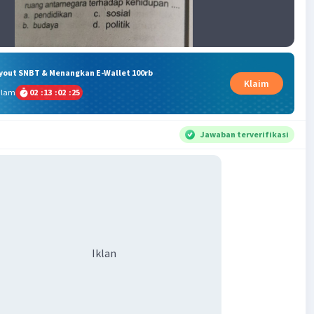
ryout SNBT & Menangkan E-Wallet 100rb
Klaim
alam
02
:
13
:
02
:
25
Jawaban terverifikasi
Iklan