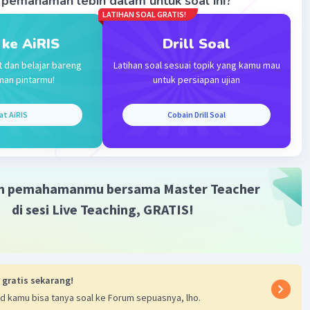
pemahaman lebih dalam untuk soal ini?
·
5.0
(
1
)
Balas
ating
LATIHAN SOAL GRATIS!
 ke AiRIS
Drill Soal
Level 20
t dan belajar bareng
Latihan soal sesuai topik yang kamu mau
 2024 12:15
man pintarmu!
untuk persiapan ujian
at AiRIS
Cobain Drill Soal
Iklan
·
5.0
(
1
)
Balas
ating
m pemahamanmu bersama Master Teacher
di sesi Live Teaching, GRATIS!
 gratis sekarang!
d kamu bisa tanya soal ke Forum sepuasnya, lho.