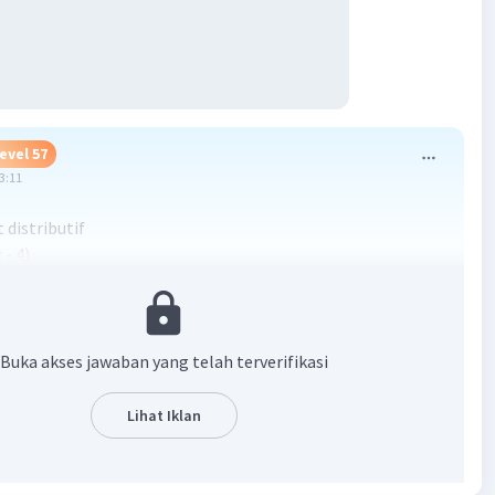
evel 57
03:11
t distributif
 - 4)
6x - 8
Buka akses jawaban yang telah terverifikasi
·
5.0
(
1
)
Balas
ating
Lihat Iklan
Level 53
03:36