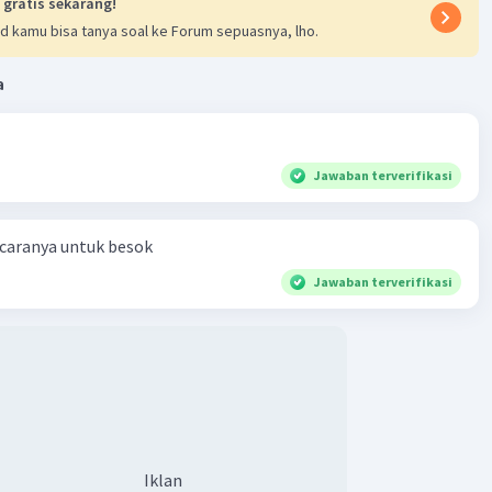
 gratis sekarang!
d kamu bisa tanya soal ke Forum sepuasnya, lho.
a
Jawaban terverifikasi
 caranya untuk besok
Jawaban terverifikasi
Iklan