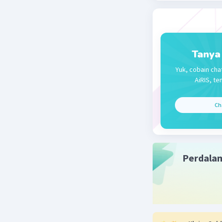
Bantu jaw
Beri R
Tanya
Yuk, cobain cha
AiRIS, te
Ch
Perdala