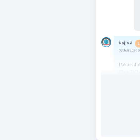
Najja A
L
08 Juli 2026 
Pakai sifa
(3x + 2)(3x
9x - 12x + 
9x - 6x - 8
Beri R
Najma K
09 Juli 2026 