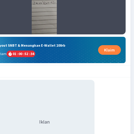
ryout SNBT & Menangkan E-Wallet 100rb
Klaim
alam
01
:
00
:
52
:
33
Iklan