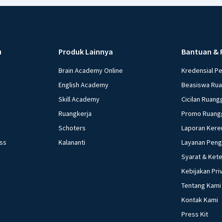
u
Produk Lainnya
Bantuan & 
Brain Academy Online
Kredensial P
English Academy
Beasiswa Ru
Skill Academy
Cicilan Ruang
Ruangkerja
Promo Ruang
Schoters
Laporan Kere
ess
Kalananti
Layanan Pen
Syarat & Ket
Kebijakan Pri
Tentang Kami
Kontak Kami
Press Kit