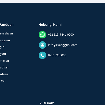
Panduan
Hubungi Kami
erusahaan
+62 815-7441-0000
angguru
info@ruangguru.com
guru
guru
02130930000
ntanan
gaduan
entuan
vasi
Ikuti Kami