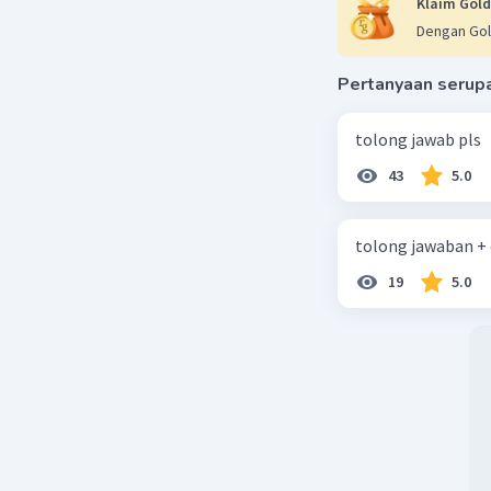
Klaim Gold
Dengan Gol
Pertanyaan serup
tolong jawab pls
43
5.0
tolong jawaban +
19
5.0