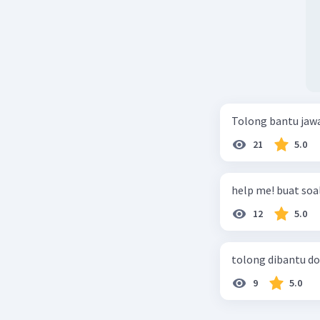
Tolong bantu jaw
21
5.0
help me! buat soal
12
5.0
tolong dibantu do
9
5.0