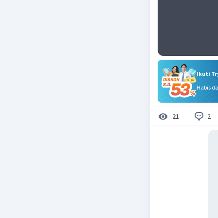
Ikuti T
Habis d
2
21