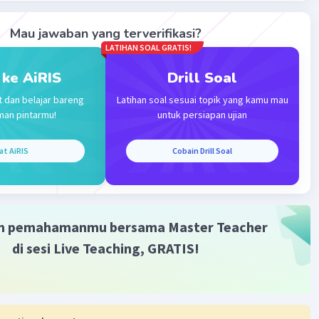
2
ab hasilnya 9x
- 6x - 8 ya kak, semoga membantu
Mau jawaban yang terverifikasi?
Iklan
LATIHAN SOAL GRATIS!
·
0.0
(
0
)
Balas
ating
 ke AiRIS
Drill Soal
t dan belajar bareng
Latihan soal sesuai topik yang kamu mau
man pintarmu!
untuk persiapan ujian
at AiRIS
Cobain Drill Soal
m pemahamanmu bersama Master Teacher
di sesi Live Teaching, GRATIS!