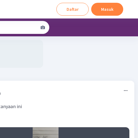
Daftar
Masuk
0
anyaan ini