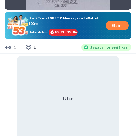
Ikuti Tryout SNBT & Menangkan E-Wallet
100rb
Klaim
Habis dalam
00
:
21
:
39
:
03
1
1
Jawaban terverifikasi
Iklan