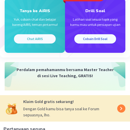
Tanya ke AiRIS
Drill Soal
Yuk, cobain chat dan belajar
Latihan soal sesuai topik yang
bareng AiRIS, teman pintarmu!
kamu mau untuk persiapan ujian
Chat AiRIS
Cobain Drill Soal
Iklan
Perdalam pemahamanmu bersama Master Teacher
di sesi Live Teaching, GRATIS!
Klaim Gold gratis sekarang!
Dengan Gold kamu bisa tanya soal ke Forum
sepuasnya, lho.
Pertanyaan serupa