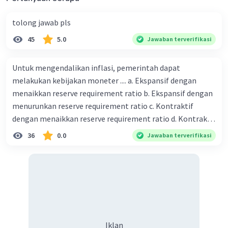
tolong jawab pls
45
5.0
Jawaban terverifikasi
Untuk mengendalikan inflasi, pemerintah dapat
melakukan kebijakan moneter .... a. Ekspansif dengan
menaikkan reserve requirement ratio b. Ekspansif dengan
menurunkan reserve requirement ratio c. Kontraktif
dengan menaikkan reserve requirement ratio d. Kontraktif
dengan menurunkan reserve requirement ratio e.
36
0.0
Jawaban terverifikasi
Ekspansif dengan menaikkan tingkat diskonto Bila Bank
Indonesia melakukan kebijakan moneter ekspansif,
ceteris paribus maka .... a. Menimbulkan inflasi di mana
bentuk kurva jumlah uang beredar (penawaran uang) naik
dari kiri bawah ke kanan atas b. Menimbulkan deflasi di
mana bentuk kurva jumlah uang beredar (penawaran
uang) naik dari kiri bawah ke kanan atas c. Tingkat bunga
Iklan