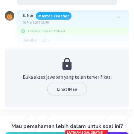
E. Nur
Master Teacher
02 Mei 2024 02:40
Jawaban terverifikasi
Jawaban : 5a) 5
Pembahasan poin a pada gambar terlampir
Untuk poin lainnya silahkan buat postingan baru yaa
Buka akses jawaban yang telah terverifikasi
Lihat Iklan
Mau pemahaman lebih dalam untuk soal ini?
·
0.0
(
0
)
Balas
Beri Rating
LATIHAN SOAL GRATIS!