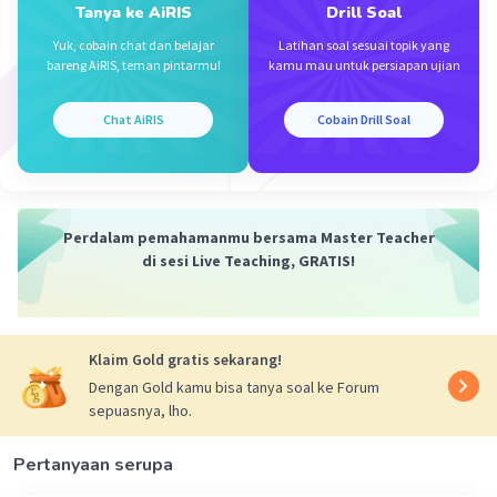
Tanya ke AiRIS
Drill Soal
Iklan
·
0.0
(
0
)
Balas
Beri Rating
Yuk, cobain chat dan belajar
Latihan soal sesuai topik yang
bareng AiRIS, teman pintarmu!
kamu mau untuk persiapan ujian
Chat AiRIS
Cobain Drill Soal
Perdalam pemahamanmu bersama Master Teacher
di sesi Live Teaching, GRATIS!
Klaim Gold gratis sekarang!
Dengan Gold kamu bisa tanya soal ke Forum
sepuasnya, lho.
Pertanyaan serupa