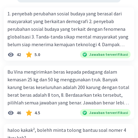
1. penyebab perubahan sosial budaya yang berasal dari
masyarakat yang berkaitan demografi 2. penyebab
perubahan sosial budaya yang terkait dengan fenomena
globalisasi 3. Tanda-tanda sikap mental masyarakat yang
belum siap menerima kemajuan teknologi 4. Dampak
modernisasi dalam kehidupan sosial masyarakat 5.
42
5.0
Jawaban terverifikasi
Kegiatan manusia di bidang ekonomi yang menunjukkan
perubahan ke arah modernisasi 6. Contoh pengaruh
Bu Vina mengirimkan beras kepada pedagang dalam
modernisasi di bidang ilmu pengetahuan dan pendidikan
kemasan 25 kg dan 50 kg menggunakan truk. Banyak
terhadap pola pikir masyarakat 7. Konsep mengenai
karung beras keseluruhan adalah 200 karung dengan total
proses modernisasi di masyarakat seringkali mengalami
berat beras adalah 8 ton, 8. Berdasarkan teks tersebut,
kesalahan pahaman, salah satunya kesalahan tersebut
pilihlah semua jawaban yang benar. Jawaban benar lebih
menganggap jika menjadi modern adalah mengikuti... 8.
dari satu. Banyak karung beras kemasan 25 kg adalah 50
46
4.5
Jawaban terverifikasi
arti dari globalisasi 9. Bentuk kearifan lokal di wilayah
buah. Banyak karung beras kemasan 50 kg adalah 150
Madura yang berperan dalam pengelolaan SDA dan
buah. Total berat beras dalam kemasan 25 kg adalah 2
dukungan dalam bentuk kebudayaan 10. Syarat menjaga
haloo kakak², bolehh minta tolong bantuu soal nomer 4
ton. Perbandingan berat beras kemasan 25 kg dan 50 kg
tradisi kearifan lokal di Nusantara 11. Ciri uang kartal,
ituu kak?