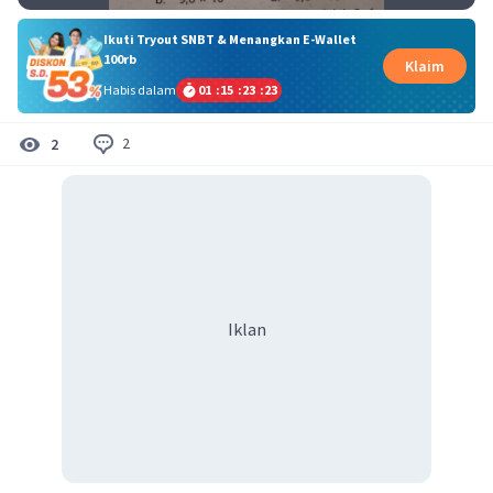
Ikuti Tryout SNBT & Menangkan E-Wallet
100rb
Klaim
Habis dalam
01
:
15
:
23
:
23
2
2
Iklan