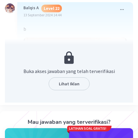
Balqis A
Level 22
13 September 2024 14:44
b
Buka akses jawaban yang telah terverifikasi
Lihat Iklan
·
0.0
(
0
)
Balas
Beri Rating
Rezi F
Level 1
Mau jawaban yang terverifikasi?
16 September 2024 05:31
LATIHAN SOAL GRATIS!
B