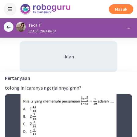
Masuk
Taca T
12 April 2024 04:57
Iklan
Pertanyaan
tolong ini caranya ngerjainnya gmn?