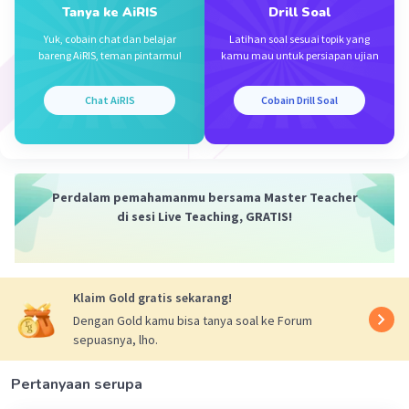
Tanya ke AiRIS
Drill Soal
Yuk, cobain chat dan belajar
Latihan soal sesuai topik yang
bareng AiRIS, teman pintarmu!
kamu mau untuk persiapan ujian
Chat AiRIS
Cobain Drill Soal
Iklan
Perdalam pemahamanmu bersama Master Teacher
di sesi Live Teaching, GRATIS!
Klaim Gold gratis sekarang!
Dengan Gold kamu bisa tanya soal ke Forum
sepuasnya, lho.
Pertanyaan serupa