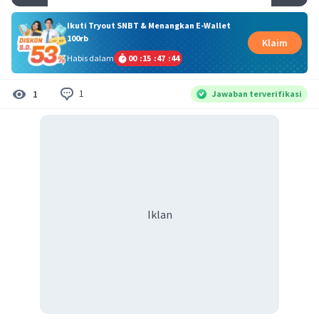
Ikuti Tryout SNBT & Menangkan E-Wallet
100rb
Klaim
Habis dalam
00
:
15
:
47
:
43
1
1
Jawaban terverifikasi
Iklan