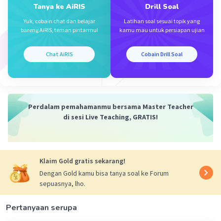
Tanya ke AiRIS
Drill Soal
Oleh karena itu, jawaban yang benar adalah D. 4.
Yuk, cobain chat dan belajar
Latihan soal sesuai topik yang
bareng AiRIS, teman pintarmu!
kamu mau untuk persiapan ujian
·
5.0
(
1
)
Balas
Beri Rating
Chat AiRIS
Cobain Drill Soal
Perdalam pemahamanmu bersama Master Teacher
Iklan
di sesi Live Teaching, GRATIS!
Klaim Gold gratis sekarang!
Dengan Gold kamu bisa tanya soal ke Forum
sepuasnya, lho.
Pertanyaan serupa