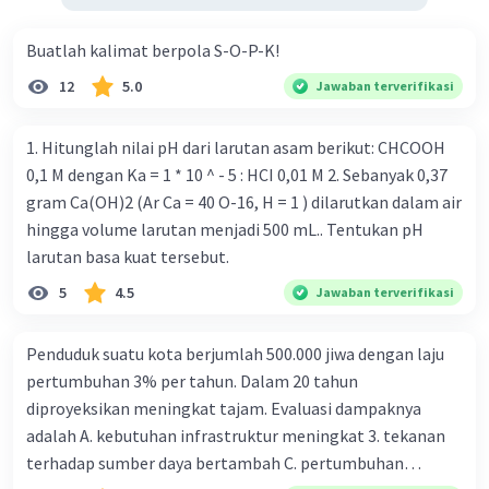
Buatlah kalimat berpola S-O-P-K!
12
5.0
Jawaban terverifikasi
1. Hitunglah nilai pH dari larutan asam berikut: CHCOOH
0,1 M dengan Ka = 1 * 10 ^ - 5 : HCI 0,01 M 2. Sebanyak 0,37
gram Ca(OH)2 (Ar Ca = 40 O-16, H = 1 ) dilarutkan dalam air
hingga volume larutan menjadi 500 mL.. Tentukan pH
larutan basa kuat tersebut.
5
4.5
Jawaban terverifikasi
Penduduk suatu kota berjumlah 500.000 jiwa dengan laju
pertumbuhan 3% per tahun. Dalam 20 tahun
diproyeksikan meningkat tajam. Evaluasi dampaknya
adalah A. kebutuhan infrastruktur meningkat 3. tekanan
terhadap sumber daya bertambah C. pertumbuhan