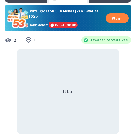
Ikuti Tryout SNBT & Menangkan E-Wallet
100rb
Klaim
Habis dalam
02
:
11
:
40
:
03
1
2
Jawaban terverifikasi
Iklan