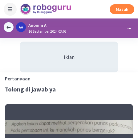
Masuk
Anonim A
AA
16 September 2024 03:03
Iklan
Pertanyaan
Tolong di jawab ya