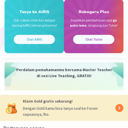
mengukurnya dengan alat, seperti
Tanya ke AiRIS
Roboguru Plus
termometer.
Yuk, cobain chat dan belajar
Dapatkan pembahasan soal
ga
Pada percobaan ini, ke manakah panas
bareng AiRIS, teman pintarmu!
pake lama
, langsung dari Tutor!
bergerak?
Chat AiRIS
Chat Tutor
Panas bergerak dari benda yang bersuhu
lebih tinggi ke benda yang bersuhu lebih
rendah. Ini sesuai dengan prinsip
perpindahan panas, yaitu dari panas ke
Perdalam pemahamanmu bersama Master Teacher
dingin.
di sesi Live Teaching, GRATIS!
·
0.0
(
0
)
Balas
Beri Rating
Klaim Gold gratis sekarang!
Dengan Gold kamu bisa tanya soal ke Forum
sepuasnya, lho.