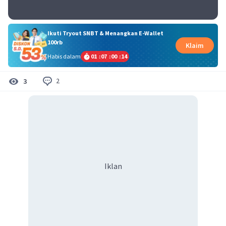
Ikuti Tryout SNBT & Menangkan E-Wallet
100rb
Klaim
Habis dalam
01
:
07
:
00
:
13
2
3
Iklan