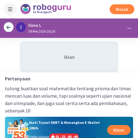
Masuk
Ilona L
09 Mei 2026 16:20
Iklan
Pertanyaan
tolong buatkan soal matematika tentang prisma dan limas
mencari luas dan volume, tapi soalnya seperti ujian nasional
dan olimpiade, dan juga soal cerita serta ada pembahasan,
sebanyak 10
Ikuti Tryout SNBT & Menangkan E-Wallet
100rb
Klaim
Habis dalam
01
:
15
:
40
:
49