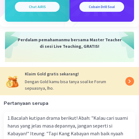
Sebuah tenda berbentuk prisma segitiga. Alas
Chat AiRIS
Cobain Drill Soal
segitiga memiliki luas 15 m² dan panjang tenda
20 m.
Berapa volumenya?
Pembahasan:
Perdalam pemahamanmu bersama Master Teacher
Volume prisma = luas alas × panjang
di sesi Live Teaching, GRATIS!
= 15 × 20
=
300 m³
4. (Olimpiade)
Sebuah limas segiempat memiliki volume 200
Klaim Gold gratis sekarang!
cm³ dan luas alas 120 cm².
Dengan Gold kamu bisa tanya soal ke Forum
Tentukan tinggi limas!
sepuasnya, lho.
Pembahasan:
Rumus: V = ⅓ × L × t
Pertanyaan serupa
200 = ⅓ × 120 × t
200 = 40t
1.Bacalah kutipan drama berikut! Abah: "Kalau cari suami
t = 200 / 40 =
5 cm
harus yang jelas masa depannya, jangan seperti si
5. (UN)
Kabayan!" Iteung: "Tapi Kang Kabayan mah baik nyaah
Prisma dengan alas berbentuk persegi panjang