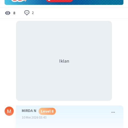
2
8
Iklan
MIRDA N
Level 8
10 Mei 2026 03:43