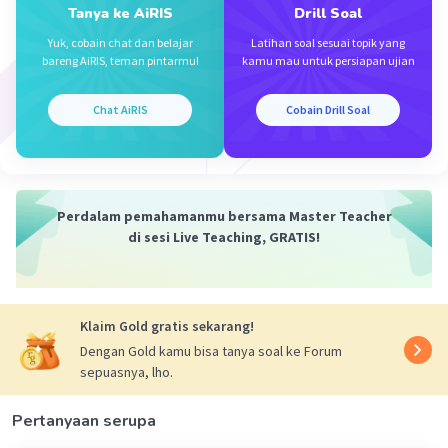
Tanya ke AiRIS
Drill Soal
Text 1
Bung Hatta's great sacrifice for Indonesia's
Yuk, cobain chat dan belajar
Latihan soal sesuai topik yang
bareng AiRIS, teman pintarmu!
kamu mau untuk persiapan ujian
independence
Text 2
Bung Hatta's career journey while building this
Chat AiRIS
Cobain Drill Soal
country and fighting for it
Text 3
The history of Bung hatta's death and the award
name at the airport that is given by the state to
Perdalam pemahamanmu bersama Master Teacher
commemorate his struggle during Indonesia's
di sesi Live Teaching, GRATIS!
war
Klaim Gold gratis sekarang!
Dengan Gold kamu bisa tanya soal ke Forum
·
0.0
(
0
)
Balas
Beri Rating
sepuasnya, lho.
Pertanyaan serupa