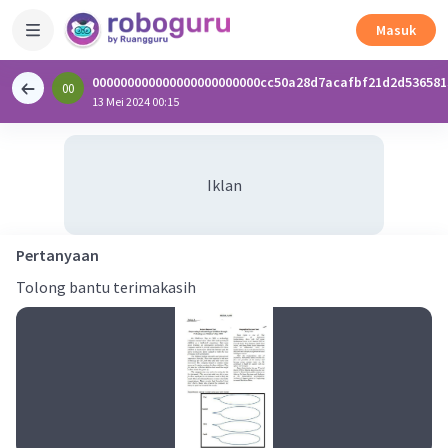
Masuk
000000000000000000000000cc50a28d7acafbf21d2d536581
00
0
13 Mei 2024 00:15
Iklan
Pertanyaan
Tolong bantu terimakasih