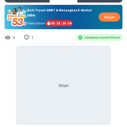
Ikuti Tryout SNBT & Menangkan E-Wallet
100rb
Klaim
Habis dalam
00
:
18
:
18
:
54
1
1
Jawaban terverifikasi
Iklan