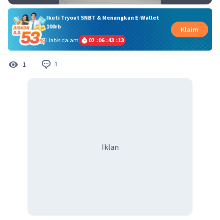
Ikuti Tryout SNBT & Menangkan E-Wallet
100rb
Klaim
Habis dalam
02
:
06
:
43
:
13
1
1
Iklan