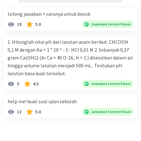
tolong jawaban + caranya untuk besok
19
5.0
Jawaban terverifikasi
1. Hitunglah nilai pH dari larutan asam berikut: CHCOOH
0,1 M dengan Ka = 1 * 10 ^ - 5 : HCI 0,01 M 2. Sebanyak 0,37
gram Ca(OH)2 (Ar Ca = 40 O-16, H = 1 ) dilarutkan dalam air
hingga volume larutan menjadi 500 mL.. Tentukan pH
larutan basa kuat tersebut.
5
4.5
Jawaban terverifikasi
help me! buat soal ujian sekolah
12
5.0
Jawaban terverifikasi