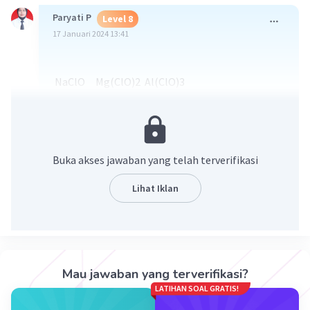
Paryati P
Level 8
17 Januari 2024 13:41
NaClO Mg(ClO)2 Al(ClO)3
Na2SO4 MgSO4 Al2(SO4)3
Na3PO4 Mg3(PO4)3 AlPO4
Buka akses jawaban yang telah terverifikasi
·
0.0
(
0
)
Balas
Beri Rating
Lihat Iklan
Mau jawaban yang terverifikasi?
LATIHAN SOAL GRATIS!
Iklan