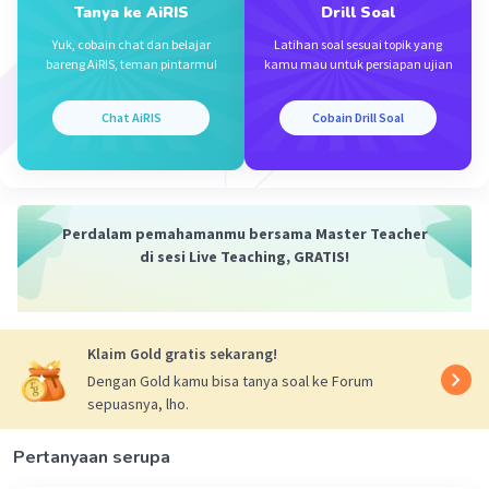
Tanya ke AiRIS
Drill Soal
Yuk, cobain chat dan belajar
Latihan soal sesuai topik yang
bareng AiRIS, teman pintarmu!
kamu mau untuk persiapan ujian
Chat AiRIS
Cobain Drill Soal
Perdalam pemahamanmu bersama Master Teacher
di sesi Live Teaching, GRATIS!
Klaim Gold gratis sekarang!
Dengan Gold kamu bisa tanya soal ke Forum
sepuasnya, lho.
Pertanyaan serupa