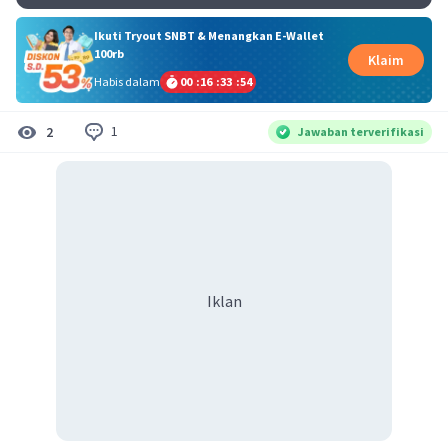
Ikuti Tryout SNBT & Menangkan E-Wallet
100rb
Klaim
Habis dalam
00
:
16
:
33
:
54
1
2
Jawaban terverifikasi
Iklan