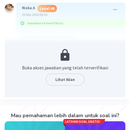
Riska A
Level 48
01 Mei 2024 09:36
Jawaban terverifikasi
Halo! Saya bantu jawab, ya.
Jawaban terlampir dalam gambar.
Buka akses jawaban yang telah terverifikasi
Lihat Iklan
·
5.0
(
1
)
Balas
Beri Rating
Mau pemahaman lebih dalam untuk soal ini?
LATIHAN SOAL GRATIS!