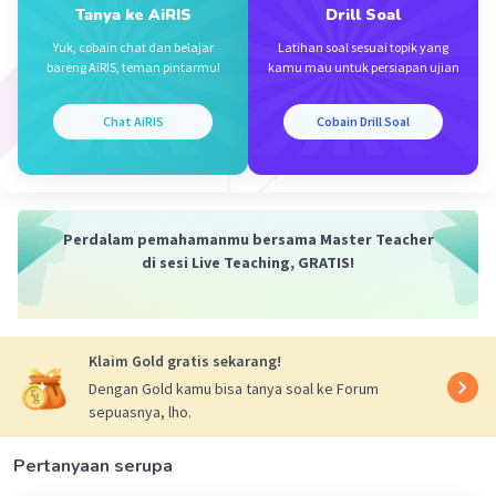
Tanya ke AiRIS
Drill Soal
Yuk, cobain chat dan belajar
Latihan soal sesuai topik yang
bareng AiRIS, teman pintarmu!
kamu mau untuk persiapan ujian
Iklan
Chat AiRIS
Cobain Drill Soal
Perdalam pemahamanmu bersama Master Teacher
di sesi Live Teaching, GRATIS!
Klaim Gold gratis sekarang!
Dengan Gold kamu bisa tanya soal ke Forum
sepuasnya, lho.
Pertanyaan serupa