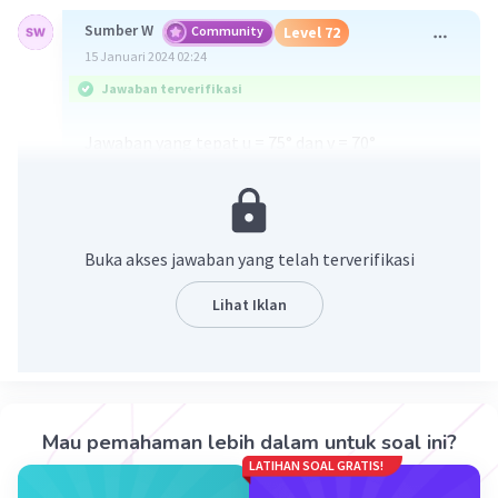
Sumber W
Community
Level 72
15 Januari 2024 02:24
Jawaban terverifikasi
Jawaban yang tepat u = 75° dan v = 70°
Pembahasan :
Kongsruen artinya sama persis, berarti sudut-
sudut yang bersesuaian juga besarnya sama.
Buka akses jawaban yang telah terverifikasi
<u = 75°
<v = 360° - (80° + 135° + 75°)
Lihat Iklan
= 360° - 290°
= 70°
·
5.0
(
1
)
Balas
Beri Rating
Mau pemahaman lebih dalam untuk soal ini?
LATIHAN SOAL GRATIS!
Miftah B
Community
Level 59