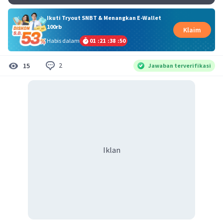
Ikuti Tryout SNBT & Menangkan E-Wallet
100rb
Klaim
Habis dalam
01
:
21
:
38
:
50
2
15
Jawaban terverifikasi
Iklan