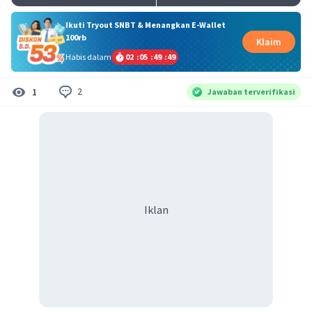
Ikuti Tryout SNBT & Menangkan E-Wallet
100rb
Klaim
Habis dalam
02
:
05
:
49
:
48
2
1
Jawaban terverifikasi
Iklan