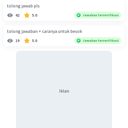
maka kita tinggal mencari panjang AD untuk
tolong jawab pls
mengetahui luasnya. Panjang AC adalah 20
42
5.0
sementara panjang CD sudah diketahui yaitu 12.
Jawaban terverifikasi
Kita bisa sederhanakan dengan membaginya
dengan 4, menjadi 3 cm dan 5 cm. Karena di triple
tolong jawaban + caranya untuk besok
pythagoras terdapat (3, 4, 5), maka panjang AD
19
5.0
Jawaban terverifikasi
bagaikan 4. Untuk mencari panjang AD yang
sebenarnya, kalikan 4 dengan nilai yang tadi kita
bagi (4), maka panjang AD adalah 16 cm.
Setelah itu, kita tinggal hitung luas segitiga ABC.
Kita bisa menghitungnya melalui luas segitiga
ADC ditambah segitiga BDC. Karena:
L = ½at
Iklan
Maka:
L
= ½(16)(12)
ADC
L
= ½ × 192
ADC
L
= 96
ADC
L
= ½(5)(12)
BDC
L
= ½ × 60
BDC