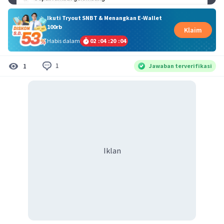
Ikuti Tryout SNBT & Menangkan E-Wallet
100rb
Klaim
Habis dalam
02
:
04
:
20
:
04
1
1
Jawaban terverifikasi
Iklan