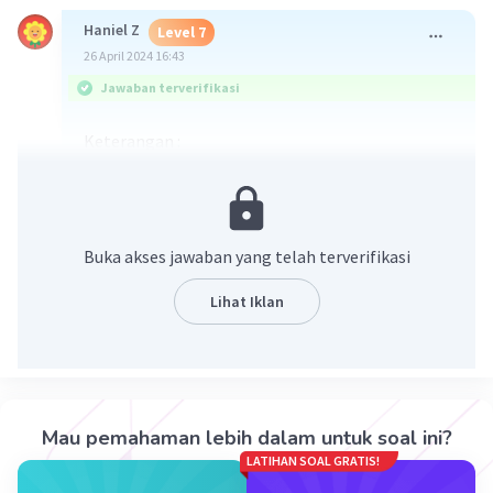
Haniel Z
Level 7
26 April 2024 16:43
Jawaban terverifikasi
Keterangan :
t = 1,5 s
s = 60 cm
a. 1 gelombang = 1 bukit + 1 lembah
Buka akses jawaban yang telah terverifikasi
sehingga jumlah gelombang (n) = 3
Lihat Iklan
b. Amplitudo = 15 cm
c. Periode
T = t/n = 1,5/3 = 0,5 s
Mau pemahaman lebih dalam untuk soal ini?
d. Frekuensi
LATIHAN SOAL GRATIS!
f = n/t = 3/1,5 = 2 Hz