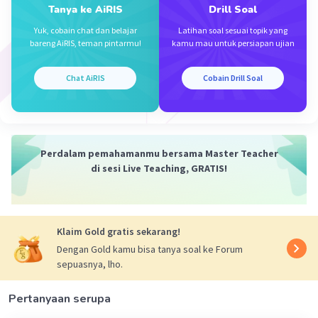
Tanya ke AiRIS
Drill Soal
e. Panjang Gelombang
Yuk, cobain chat dan belajar
Latihan soal sesuai topik yang
bareng AiRIS, teman pintarmu!
kamu mau untuk persiapan ujian
𝞴 = s/n = 60/3 = 20 cm
f. Cepat Rambat Gelombang
Chat AiRIS
Cobain Drill Soal
v = 𝞴.f = 20.2= 40 cm/s
·
0.0
(
0
)
Balas
Beri Rating
Perdalam pemahamanmu bersama Master Teacher
di sesi Live Teaching, GRATIS!
Klaim Gold gratis sekarang!
Dengan Gold kamu bisa tanya soal ke Forum
sepuasnya, lho.
Iklan
Pertanyaan serupa