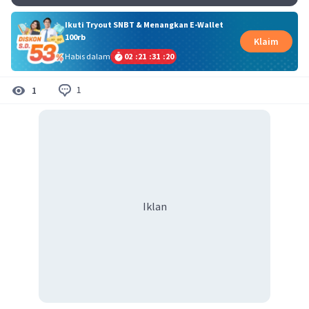
Ikuti Tryout SNBT & Menangkan E-Wallet
100rb
Klaim
Habis dalam
02
:
21
:
31
:
20
1
1
Iklan