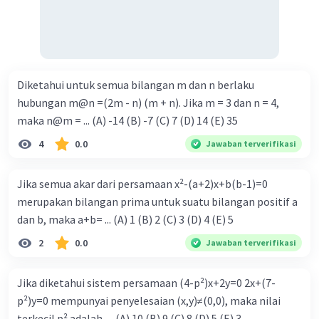
Diketahui untuk semua bilangan m dan n berlaku
hubungan m@n =(2m - n) (m + n). Jika m = 3 dan n = 4,
maka n@m = ... (A) -14 (B) -7 (C) 7 (D) 14 (E) 35
4
0.0
Jawaban terverifikasi
Jika semua akar dari persamaan x²-(a+2)x+b(b-1)=0
merupakan bilangan prima untuk suatu bilangan positif a
dan b, maka a+b= ... (A) 1 (B) 2 (C) 3 (D) 4 (E) 5
2
0.0
Jawaban terverifikasi
Jika diketahui sistem persamaan (4-p²)x+2y=0 2x+(7-
p²)y=0 mempunyai penyelesaian (x,y)≠(0,0), maka nilai
terkecil p² adalah .... (A) 10 (B) 9 (C) 8 (D) 5 (E) 3