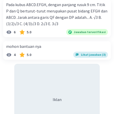
Pada kubus ABCD.EFGH, dengan panjang rusuk 9 cm. Titik
P dan Q berturut-turut merupakan pusat bidang EFGH dan
ABCD. Jarak antara garis QF dengan DP adalah... A. √3 B.
(3/2)√3 C. (4/3)√3 D. 2√3 E. 3√3
6
5.0
Jawaban terverifikasi
mohon bantuan nya
4
5.0
Lihat jawaban (3)
Iklan