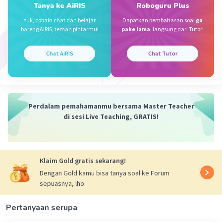
Iklan
Tanya ke AiRIS
Roboguru Plus
Yuk, cobain chat dan belajar
Dapatkan pembahasan soal
ga
bareng AiRIS, teman pintarmu!
pake lama
, langsung dari Tutor!
Chat AiRIS
Chat Tutor
Perdalam pemahamanmu bersama Master Teacher
di sesi Live Teaching, GRATIS!
Klaim Gold gratis sekarang!
Dengan Gold kamu bisa tanya soal ke Forum
sepuasnya, lho.
Pertanyaan serupa