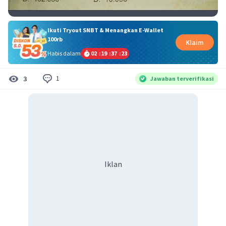
Ikuti Tryout SNBT & Menangkan E-Wallet
100rb
Klaim
Habis dalam
02
:
19
:
37
:
23
1
3
Jawaban terverifikasi
Iklan