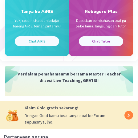
Tanya ke AiRIS
Roboguru Plus
Iklan
Yuk, cobain chat dan belajar
Dapatkan pembahasan soal
ga
bareng AiRIS, teman pintarmu!
pake lama
, langsung dari Tutor!
Chat AiRIS
Chat Tutor
Perdalam pemahamanmu bersama Master Teacher
di sesi Live Teaching, GRATIS!
Klaim Gold gratis sekarang!
Dengan Gold kamu bisa tanya soal ke Forum
sepuasnya, lho.
Pertanyaan serupa