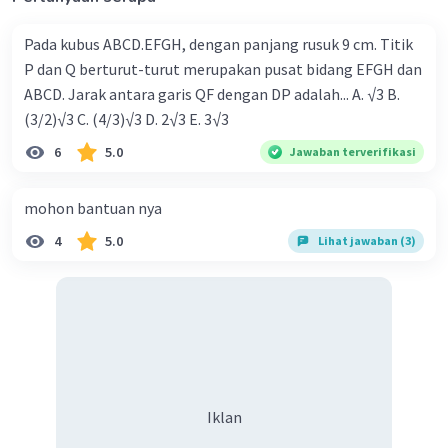
Pada kubus ABCD.EFGH, dengan panjang rusuk 9 cm. Titik
P dan Q berturut-turut merupakan pusat bidang EFGH dan
ABCD. Jarak antara garis QF dengan DP adalah... A. √3 B.
(3/2)√3 C. (4/3)√3 D. 2√3 E. 3√3
6
5.0
Jawaban terverifikasi
mohon bantuan nya
4
5.0
Lihat jawaban (3)
Iklan