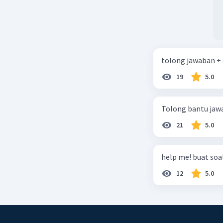
tolong jawaban +
19
5.0
Tolong bantu jaw
21
5.0
help me! buat soal
12
5.0