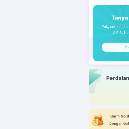
Tanya
Yuk, cobain cha
AiRIS, te
Ch
Perdala
Klaim Gold
Dengan Gol