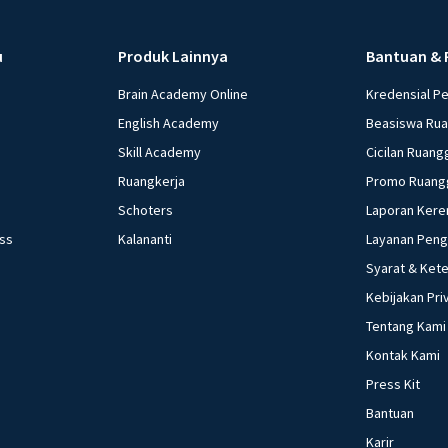
u
Produk Lainnya
Bantuan & 
Brain Academy Online
Kredensial P
English Academy
Beasiswa Ru
Skill Academy
Cicilan Ruang
Ruangkerja
Promo Ruang
Schoters
Laporan Kere
ess
Kalananti
Layanan Pen
Syarat & Ket
Kebijakan Pri
Tentang Kami
Kontak Kami
Press Kit
Bantuan
Karir