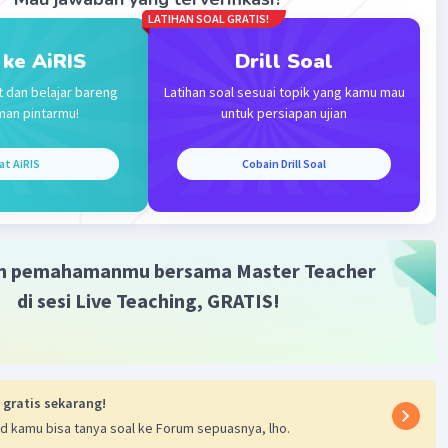
LATIHAN SOAL GRATIS!
Iklan
 ke AiRIS
Drill Soal
t dan belajar bareng
Latihan soal sesuai topik yang kamu mau
man pintarmu!
untuk persiapan ujian
at AiRIS
Cobain Drill Soal
m pemahamanmu bersama Master Teacher
di sesi Live Teaching, GRATIS!
 gratis sekarang!
d kamu bisa tanya soal ke Forum sepuasnya, lho.