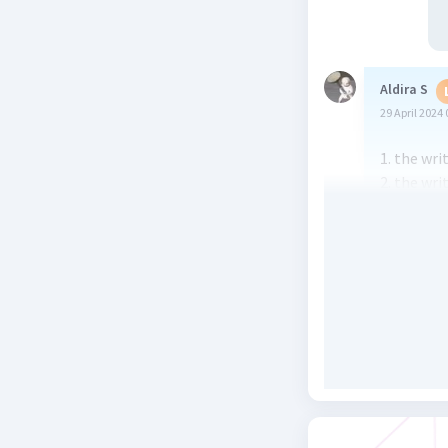
Aldira S
29 April 2024 
1. the wri
2. the wri
3. the act
4. the wri
5. the last
Beri R