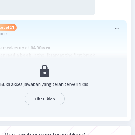
Level 37
00:13
ter wakes up at
04.30 a.m
ter
read a book
in the library at the first break
ivity at
02.00 p.m
is going home
ter
do home work
in the evening
 activity is
go to sleep
Buka akses jawaban yang telah terverifikasi
·
0.0
(
0
)
Balas
ating
Lihat Iklan
Mau jawaban yang terverifikasi?