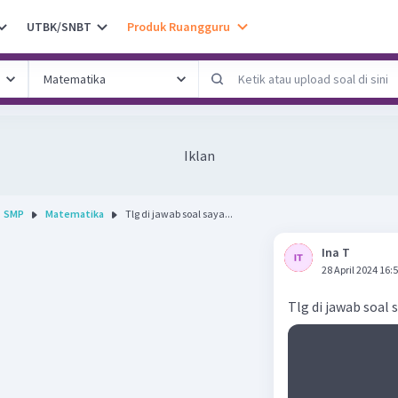
UTBK/SNBT
Produk Ruangguru
Iklan
SMP
Matematika
Tlg di jawab soal saya...
Ina T
28 April 2024 16:
Tlg di jawab soal 