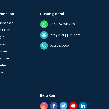
Panduan
Hubungi Kami
erusahaan
+62 815-7441-0000
angguru
info@ruangguru.com
guru
guru
02130930000
ntanan
gaduan
entuan
vasi
Ikuti Kami