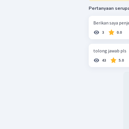
Pertanyaan serup
Berikan saya penj
3
0.0
tolong jawab pls
43
5.0