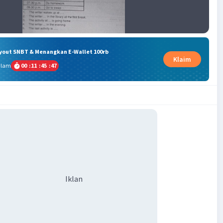
ryout SNBT & Menangkan E-Wallet 100rb
Klaim
alam
00
:
11
:
45
:
46
Iklan