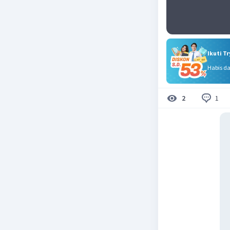
Ikuti T
Habis d
1
2