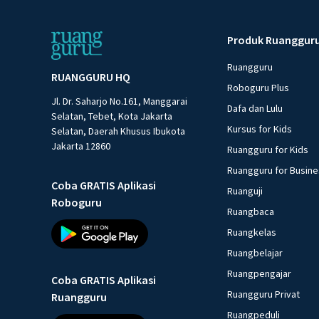
Produk Ruanggur
Ruangguru
RUANGGURU HQ
Roboguru Plus
Jl. Dr. Saharjo No.161, Manggarai
Dafa dan Lulu
Selatan, Tebet, Kota Jakarta
Kursus for Kids
Selatan, Daerah Khusus Ibukota
Jakarta 12860
Ruangguru for Kids
Ruangguru for Busin
Coba GRATIS Aplikasi
Ruanguji
Roboguru
Ruangbaca
Ruangkelas
Ruangbelajar
Ruangpengajar
Coba GRATIS Aplikasi
Ruangguru Privat
Ruangguru
Ruangpeduli