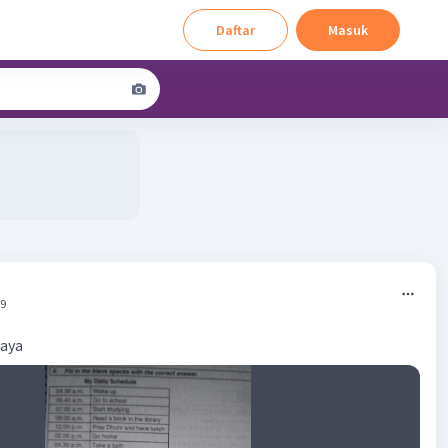
Daftar
Masuk
59
saya