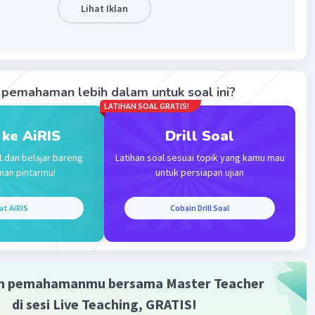
Lihat Iklan
 Selnya belum mengalami diferensiasi serta dapat
lkan
tumbuhan lainnya. Dengan demikian, jawaban yang tepat
pemahaman lebih dalam untuk soal ini?
LATIHAN SOAL GRATIS!
·
0.0
(
0
)
Balas
ating
 ke AiRIS
Drill Soal
t dan belajar bareng
Latihan soal sesuai topik yang kamu mau
Community
Level 25
man pintarmu!
untuk persiapan ujian
 04:20
at AiRIS
Cobain Drill Soal
5
Iklan
·
0.0
(
0
)
Balas
ating
m pemahamanmu bersama Master Teacher
di sesi Live Teaching, GRATIS!