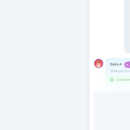
Dela A
30 Maret 2024
Jawaban 
Jawaban : 
Pembahas
Pucuk dan
oleh
jaringan 