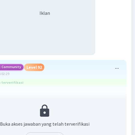
Iklan
Community
Level 92
 02:29
terverifikasi
D. 2, 3, dan 5
an :
 ujung akar merupakan bagian tumbuhan yang tersusun
Buka akses jawaban yang telah terverifikasi
meristem. Jaringan meristem memiliki ciri-ciri sel-sel