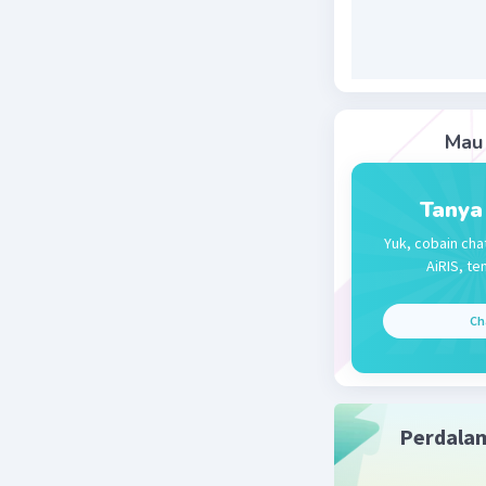
aktifnya
membelah,
menghasi
jaringan 
adalah D.
Mau 
Beri R
Tanya
Yuk, cobain cha
Mazaya M
AiRIS, te
30 Maret 2024
Ch
D. 2 3 dan 
Beri R
Perdala