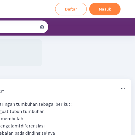
Daftar
Masuk
:27
 jaringan tumbuhan sebagai berikut :
nguat tubuh tumbuhan
if membelah
engalami diferensiasi
balan pada dinding selnya