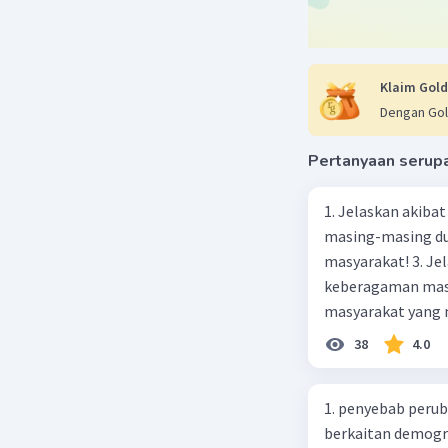
Klaim Gold
Dengan Gol
Pertanyaan serup
1. Jelaskan akibat keber
masing-masing dua
masyarakat! 3. Jelaskan macam-macam konflik yang terjadi akibat
keberagaman masyarakat
masyarakat yang memi
merupakan negara 
38
4.0
ras, bahasa, dan 
kalian lakukan un
1. penyebab perub
berkaitan demogra