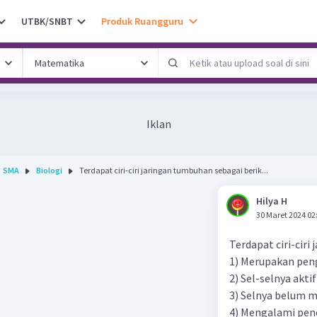
UTBK/SNBT
Produk Ruangguru
Iklan
SMA
Biologi
Terdapat ciri-ciri jaringan tumbuhan sebagai berik...
Hilya H
30 Maret 2024 02
Terdapat ciri-ciri
1) Merupakan pe
2) Sel-selnya akt
3) Selnya belum m
4) Mengalami pene