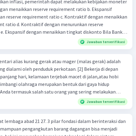
kan inflasi, pemerintah dapat melakukan kebijakan moneter
 non bank yang memiliki fungsi sebagai penggerak investasi
dengan menaikkan reserve requirement ratio b. Ekspansif
tikan dan memasukan surat berharga 24. Nama lembaga
n reserve requirement ratio c. Kontraktif dengan menaikkan
 yang bertugas mengatasi para rensumen 25. Ciri" dari
nt ratio d. Kontraktif dengan menurunkan reserve
mi abad ke 21
. Ekspansif dengan menaikkan tingkat diskonto Bila Bank
n kebijakan moneter ekspansif, ceteris paribus maka .... a.
Jawaban terverifikasi
asi di mana bentuk kurva jumlah uang beredar (penawaran
iri bawah ke kanan atas b. Menimbulkan deflasi di mana bentuk
dentari alias kurang gerak atau mager (malas gerak) adalah
 beredar (penawaran uang) naik dari kiri bawah ke kanan atas
ng dialami oleh penduduk perkotaan. [2] Bekerja di depan
meningkat di mana bentuk kurva jumlah uang beredar
panjang hari, kelamaan terjebak macet di jalan,atau hobi
aik dari kiri bawah ke kanan atas d. Tingkat bunga turun di
iimbangi olahraga merupakan bentuk dari gaya hidup
 jumlah uang beredar (penawaran uang) naik dari kiri bawah
ka Anda termasuk salah satu orang yang sering melakukan
Tingkat bunga turun di mana bentuk kurva jumlah uang
 tersebut, Anda harus waspada. [4] Pasalnya, gaya hidup
bijakan fiskal kontraktif dilakukan
Jawaban terverifikasi
 berbahaya karena membuat Anda berisiko terkena diabetes
a. Menurunkan pengeluaran pemerintah (G), menambah
hidup sedentari menyebabkan masyarakat, terutama penduduk
fer (Tr) dan meningkatkan pemungutan pajak (Tx) b.
at lembaga abad 21 27. 3 pilar fondasi dalam berinteraksi dan
ak. [6] Coba ingat-ingat, dalam sehari ini, sudah berapa kali
ngurangi Tr, dan meningkatkan Tx c. Menurunkan G,
 Kemampuan pengangkutan barang dagangan bisa menjadi
unakan aplikasi online untuk memenuhi kebutuh Anda? [7]
 menurunkan Tx d. Meningkatkan G, mengurangi Tr, dan