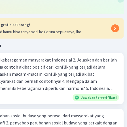
 gratis sekarang!
d kamu bisa tanya soal ke Forum sepuasnya, lho.
a
agaman masyarakat Indonesia! 2. Jelaskan dan berilah
 contoh akibat positif dari konflik yang terjadi dalam
 dan berilah contohnya! 4. Mengapa dalam
liki keberagaman diperlukan harmoni? 5. Indonesia
yang kaya akan keberagaman baik dilihat dari agama, suku,
Jawaban terverifikasi
budaya. Berdasarkan pernyataan tersebut, apa yang dapat
tuk menjaga keberagaman supaya terhindar dari konflik?
ahan sosial budaya yang berasal dari masyarakat yang
fi 2. penyebab perubahan sosial budaya yang terkait dengan