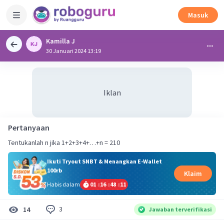
Masuk
Kamilla J
30 Januari 2024 13:19
Iklan
Pertanyaan
Tentukanlah n jika 1+2+3+4+…+n = 210
Ikuti Tryout SNBT & Menangkan E-Wallet
100rb
Klaim
Habis dalam
01
:
16
:
48
:
10
3
14
Jawaban terverifikasi