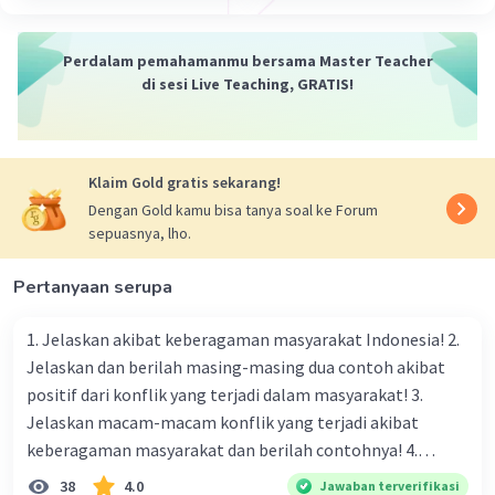
U20 = 1 + 19
U20 = 20
Perdalam pemahamanmu bersama Master Teacher
Maka diperoleh nilai n nya sama dengan U20 yaitu 20
di sesi Live Teaching, GRATIS!
·
5.0
(
2
)
Balas
Beri Rating
Klaim Gold gratis sekarang!
Hans S
Level 73
Dengan Gold kamu bisa tanya soal ke Forum
02 Februari 2024 15:21
sepuasnya, lho.
n=20
Pertanyaan serupa
Iklan
1. Jelaskan akibat keberagaman masyarakat Indonesia! 2.
Jelaskan dan berilah masing-masing dua contoh akibat
positif dari konflik yang terjadi dalam masyarakat! 3.
·
0.0
(
0
)
Balas
Beri Rating
Jelaskan macam-macam konflik yang terjadi akibat
keberagaman masyarakat dan berilah contohnya! 4.
MUHAMAD K
Level 1
Mengapa dalam masyarakat yang memiliki keberagaman
01 Maret 2024 03:26
38
4.0
Jawaban terverifikasi