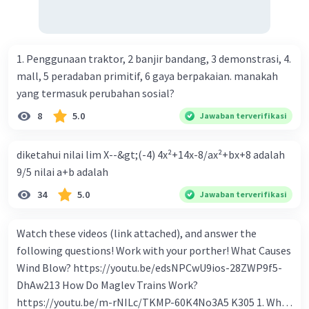
beredar (penawaran uang) naik dari kiri bawah ke kanan
atas e. Tingkat bunga turun di mana bentuk kurva jumlah
uang beredar (penawaran uang) vertikal Kebijakan fiskal
kontraktif dilakukan dengan cara .... a. Menurunkan
1. Penggunaan traktor, 2 banjir bandang, 3 demonstrasi, 4.
pengeluaran pemerintah (G), menambah pembayaran
mall, 5 peradaban primitif, 6 gaya berpakaian. manakah
transfer (Tr) dan meningkatkan pemungutan pajak (Tx) b.
yang termasuk perubahan sosial?
Menurunkan G, mengurangi Tr, dan meningkatkan Tx c.
8
5.0
Jawaban terverifikasi
Menurunkan G, menambah Tr, dan menurunkan Tx d.
Meningkatkan G, mengurangi Tr, dan menurunkan Tx e.
diketahui nilai lim X--&gt;(-4) 4x²+14x-8/ax²+bx+8 adalah
Meningkatkan G, menambah Tr, dan menurunkan Tx Cara
9/5 nilai a+b adalah
yang dilakukan kebijakan tingkat diskonto oleh Bank
Sentral dalam melakukan kebijakan moneter adalah .... a.
34
5.0
Jawaban terverifikasi
Mengatur jumlah pemberian kredit b. Menetapkan harga
surat-surat berharga di pasar uang c. Menetapkan giro
Watch these videos (link attached), and answer the
wajib minimum (reserved requirement ratio) d. Mengatur
following questions! Work with your porther! What Causes
tingkat bunga tabungan e. Mengatur tingkat bunga
Wind Blow? https://youtu.be/edsNPCwU9ios-28ZWP9f5-
pinjaman bank sentral kepada bank umum Perhatikan
DhAw213 How Do Maglev Trains Work?
beberapa pernyataan berikut. 1). Menaikkan tarif pajak. 2).
https://youtu.be/m-rNILc/TKMP-60K4No3A5 K305 1. What