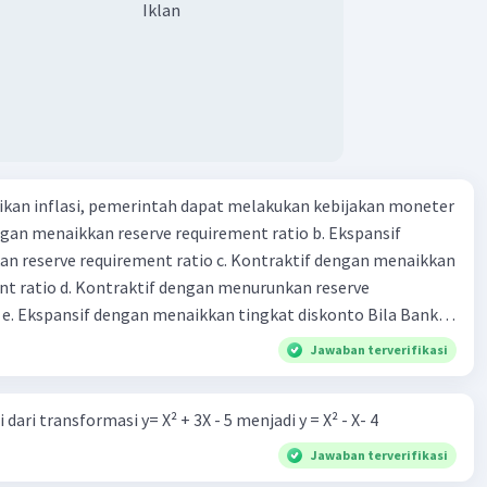
Iklan
Iklan
kan inflasi, pemerintah dapat melakukan kebijakan moneter
dengan menaikkan reserve requirement ratio b. Ekspansif
n reserve requirement ratio c. Kontraktif dengan menaikkan
nt ratio d. Kontraktif dengan menurunkan reserve
. Ekspansif dengan menaikkan tingkat diskonto Bila Bank
n kebijakan moneter ekspansif, ceteris paribus maka .... a.
Jawaban terverifikasi
asi di mana bentuk kurva jumlah uang beredar (penawaran
iri bawah ke kanan atas b. Menimbulkan deflasi di mana bentuk
dari transformasi y= X² + 3X - 5 menjadi y = X² - X- 4
 beredar (penawaran uang) naik dari kiri bawah ke kanan atas
meningkat di mana bentuk kurva jumlah uang beredar
Jawaban terverifikasi
aik dari kiri bawah ke kanan atas d. Tingkat bunga turun di