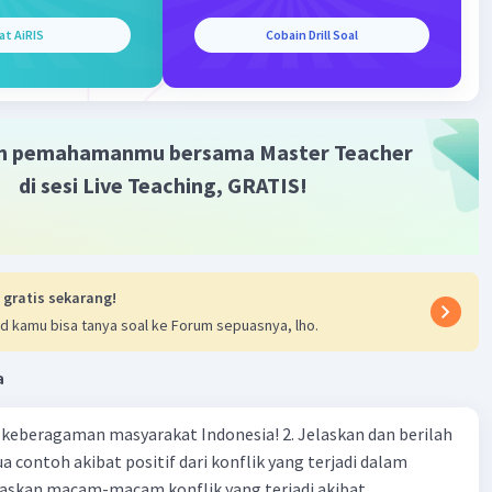
at AiRIS
Cobain Drill Soal
(n-1)b
(50-1)2
98
m pemahamanmu bersama Master Teacher
di sesi Live Teaching, GRATIS!
ke-50 dari barisan aritmetika 2, 4, 6, 8, ... adalah 100.
tung jumlah 50 suku pertama dari deret aritmetika 2 + 4 + 6
 gratis sekarang!
ghitung jumlah n suku pertama dari deret aritmetika, kita
d kamu bisa tanya soal ke Forum sepuasnya, lho.
nggunakan rumus:
2a + (n-1)b]
a
agaman masyarakat Indonesia! 2. Jelaskan dan berilah
ah jumlah n suku pertama
 contoh akibat positif dari konflik yang terjadi dalam
h suku pertama