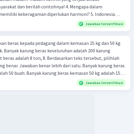
h beda antar suku
 dan berilah contohnya! 4. Mengapa dalam
h banyaknya suku
liki keberagaman diperlukan harmoni? 5. Indonesia
yang kaya akan keberagaman baik dilihat dari agama, suku,
Jawaban terverifikasi
:
budaya. Berdasarkan pernyataan tersebut, apa yang dapat
uku pertama)
tuk menjaga keberagaman supaya terhindar dari konflik?
eda antar suku)
kan beras kepada pedagang dalam kemasan 25 kg dan 50 kg
banyaknya suku)
. Banyak karung beras keseluruhan adalah 200 karung
 beras adalah 8 ton, 8. Berdasarkan teks tersebut, pilihlah
g benar. Jawaban benar lebih dari satu. Banyak karung beras
 [2(2) + (50-1)(2)]
lah 50 buah. Banyak karung beras kemasan 50 kg adalah 150
4 + 98]
 beras dalam kemasan 25 kg adalah 2 ton. Perbandingan berat
102)
Jawaban terverifikasi
g dan 50 kg dalam truk adalah 1: 3. 9. Berdasarkan teks
0
ya setiap beras karung kecil adalah Rp7.500 dan karung besar
ah biaya angkut semua beras yang harus dibayar oleh Bu
ah 50 suku pertama dari deret aritmetika 2 + 4 + 6 + 8 + ...
00 C. Rp2.312.000 B. Rp2.475.000 D. Rp2.280.000
50.
·
0.0
(
0
)
Balas
ating