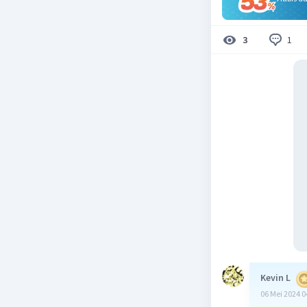
1
3
Kevin L
06 Mei 2024 0