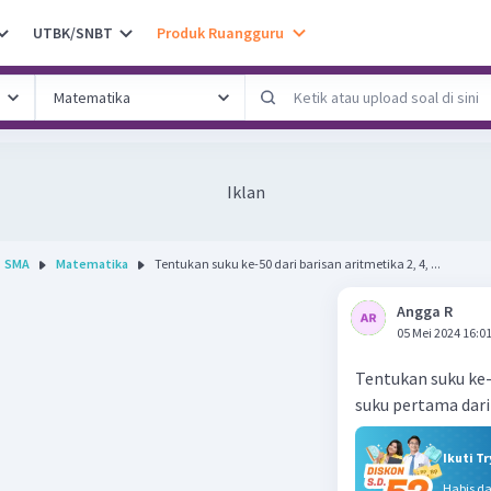
UTBK/SNBT
Produk Ruangguru
Iklan
SMA
Matematika
Tentukan suku ke-50 dari barisan aritmetika 2, 4, ...
Angga R
05 Mei 2024 16:0
Tentukan suku ke-5
suku pertama dari de
Ikuti T
Habis d