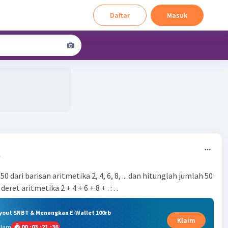
Daftar
Masuk
1
0 dari barisan aritmetika 2, 4, 6, 8, ... dan hitunglah jumlah 50
ret aritmetika 2 + 4 + 6 + 8 + . : . .
ryout SNBT & Menangkan E-Wallet 100rb
Klaim
alam
00
:
03
:
21
:
36