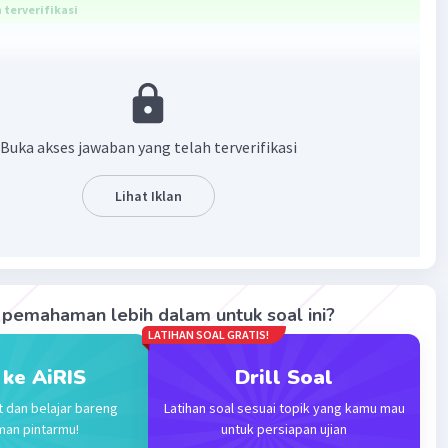
terverifikasi
kan suku ke-50 dari barisan aritmetika 2, 4, 6, 8, ...
entukan suku ke-n dari barisan aritmetika, kita dapat
Buka akses jawaban yang telah terverifikasi
kan rumus:
n-1)b
Lihat Iklan
ah suku ke-n
h suku pertama
h beda antar suku
pemahaman lebih dalam untuk soal ini?
LATIHAN SOAL GRATIS!
:
 ke AiRIS
Drill Soal
uku pertama)
eda antar suku)
t dan belajar bareng
Latihan soal sesuai topik yang kamu mau
suku ke-50 yang ingin dicari)
man pintarmu!
untuk persiapan ujian