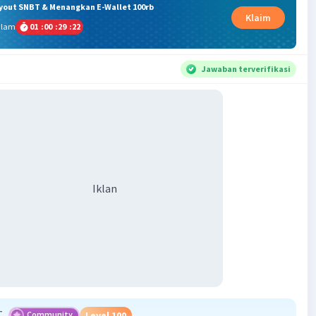
ryout SNBT & Menangkan E-Wallet 100rb
Klaim
alam
01
:
00
:
29
:
22
Jawaban terverifikasi
Iklan
T
Community
Level 100