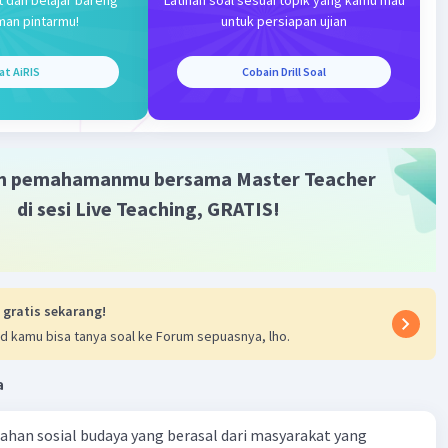
titusikan nilai x dan y ke dlm persamaan tsb
man pintarmu!
untuk persiapan ujian
atkan:
 4a.0 + 4a + 1
at AiRIS
Cobain Drill Soal
a + 1
4.-1.x + 4. -1 + 1
m pemahamanmu bersama Master Teacher
 - 3
di sesi Live Teaching, GRATIS!
 grafik fungsi yg dimaksud adalah
x - 3
 gratis sekarang!
d kamu bisa tanya soal ke Forum sepuasnya, lho.
·
0.0
(
0
)
Balas
ating
a
ahan sosial budaya yang berasal dari masyarakat yang