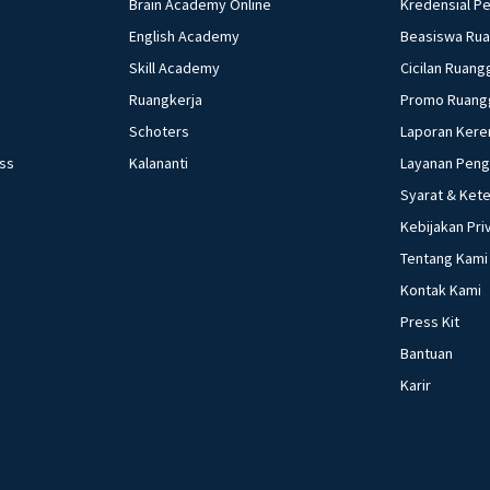
39. Maksud dengan 
Brain Academy Online
Kredensial P
Penyebab perubaha
English Academy
Beasiswa Ru
Seringkali terda
Skill Academy
Cicilan Ruang
di masyarakat, sa
Ruangkerja
Promo Ruang
contoh perilaku y
Schoters
Laporan Kere
tradisi di kearifan lokal Nusantara 44. 
ess
Kalananti
Layanan Pen
kondisi teknolog
kehidupan sosial m
Syarat & Ket
perubahan sosial 
Kebijakan Pri
fungsi asli uang 4
Tentang Kami
yang dilakukan keuangan 49. sebutkan pengertian dari 
Kontak Kami
3.i
Press Kit
Bantuan
Karir