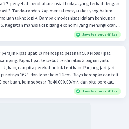
fi 2. penyebab perubahan sosial budaya yang terkait dengan
sasi 3. Tanda-tanda sikap mental masyarakat yang belum
majuan teknologi 4. Dampak modernisasi dalam kehidupan
Iklan
t 5. Kegiatan manusia di bidang ekonomi yang menunjukkan
 modernisasi 6. Contoh pengaruh modernisasi di bidang ilmu
Jawaban terverifikasi
endidikan terhadap pola pikir masyarakat 7. Konsep
modernisasi di masyarakat seringkali mengalami kesalahan
perajin kipas lipat. la mendapat pesanan 500 kipas lipat
atunya kesalahan tersebut menganggap jika menjadi modern
samping. Kipas lipat tersebut terdiri atas 3 bagian yaitu
 8. arti dari globalisasi 9. Bentuk kearifan lokal di wilayah
ik, kain, dan pita perekat untuk tepi kain. Panjang jari-jari
eran dalam pengelolaan SDA dan dukungan dalam bentuk
 pusatnya 162°, dan lebar kain 14 cm. Biaya kerangka dan tali
rat menjaga tradisi kearifan lokal di Nusantara 11. Ciri uang
0 per buah, kain sebesar Rp40.000,00/m², dan pita perekat
Syarat melakukan kegiatan barter 13. Arti dari durability yang
 tersebut dijual dengan harga Rp6.500,00 per buah. Tentukan
sebuah benda bisa dikatakan sebagai uang 14. maksud token
Jawaban terverifikasi
yang diperoleh Bu Ambar.
 intrinsik 15. maksud dengan satuan hitung dalam fungsi
ang 17. peranan dan maksud didirikan lembaga keuangan non-
k 18. maksud dengan kegiatan menghimpun dana yang
an 19. tugas Bank Indonesia 20. tugas Bank Umum 21.
 keuangan non-Bank 22. kelembagaan keuangan non-bank