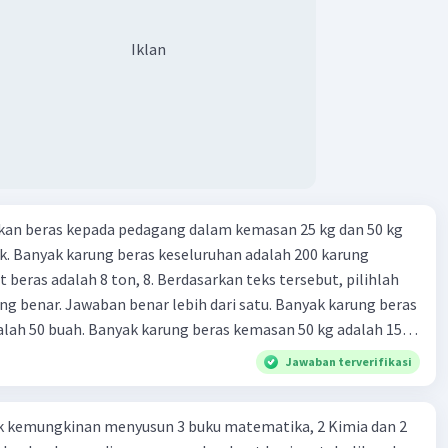
iatan yang dilakukan dengan operasi simpan pinjam 23.
 non bank yang memiliki fungsi sebagai penggerak investasi
Iklan
tikan dan memasukan surat berharga 24. Nama lembaga
 yang bertugas mengatasi para rensumen 25. Ciri" dari
mi abad ke 21
kan beras kepada pedagang dalam kemasan 25 kg dan 50 kg
. Banyak karung beras keseluruhan adalah 200 karung
 beras adalah 8 ton, 8. Berdasarkan teks tersebut, pilihlah
g benar. Jawaban benar lebih dari satu. Banyak karung beras
lah 50 buah. Banyak karung beras kemasan 50 kg adalah 150
 beras dalam kemasan 25 kg adalah 2 ton. Perbandingan berat
Jawaban terverifikasi
g dan 50 kg dalam truk adalah 1: 3. 9. Berdasarkan teks
ya setiap beras karung kecil adalah Rp7.500 dan karung besar
k kemungkinan menyusun 3 buku matematika, 2 Kimia dan 2
ah biaya angkut semua beras yang harus dibayar oleh Bu