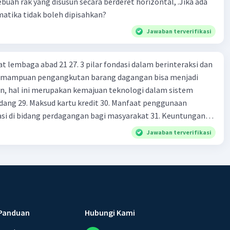
ebuah rak yang disusun secara berderet horizontal, .Jika ada
00 C. Rp2.312.000 B. Rp2.475.000 D. Rp2.280.000
atika tidak boleh dipisahkan?
Jawaban terverifikasi
at lembaga abad 21 27. 3 pilar fondasi dalam berinteraksi dan
 Kemampuan pengangkutan barang dagangan bisa menjadi
en, hal ini merupakan kemajuan teknologi dalam sistem
dang 29. Maksud kartu kredit 30. Manfaat penggunaan
si di bidang perdagangan bagi masyarakat 31. Keuntungan
dan kartu debit dalam pembayaran 32. Prinsip" sistem
Jawaban terverifikasi
di terapkan oleh bank indonesia dan mencegah terjadinya
monopoli dalam industri sistem perdagangan 33. Tujuan dari
aksud cek bank 35. Kelebihan uang elektronik sebagai alat
enyebab dari rendahnya tingkat presentase penggunaan
di indonesia di bandingkan dengan negara lain di ASEAN 37.
ash livevitate dalam tingkatan kemampuan literasi keuangan
Panduan
Hubungi Kami
tkan akses keuangan digital di indonesia yang masih rendah