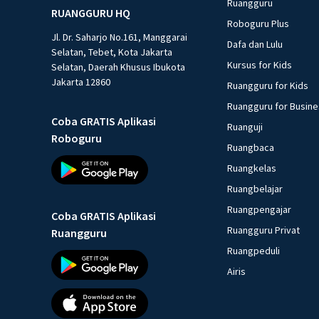
Ruangguru
RUANGGURU HQ
Roboguru Plus
Jl. Dr. Saharjo No.161, Manggarai
Dafa dan Lulu
Selatan, Tebet, Kota Jakarta
Kursus for Kids
Selatan, Daerah Khusus Ibukota
Jakarta 12860
Ruangguru for Kids
Ruangguru for Busin
Coba GRATIS Aplikasi
Ruanguji
Roboguru
Ruangbaca
Ruangkelas
Ruangbelajar
Ruangpengajar
Coba GRATIS Aplikasi
Ruangguru Privat
Ruangguru
Ruangpeduli
Airis