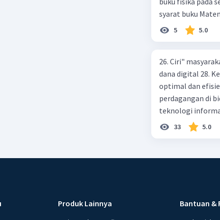
buku fisika pada s
Vina? A. Rp2.540.0
syarat buku Matem
5
5.0
26. Ciri" masyarak
dana digital 28.
optimal dan efisi
perdagangan di bi
teknologi informa
menggunakan ATM 
33
5.0
pembayaran yang 
kegiatan praktek 
lembaga OJK 34. M
pembayaran 36. P
layanan keuangan 
Maksud dengan fl
u
Produk Lainnya
Bantuan & 
38. Cara meningka