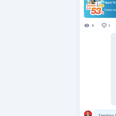
Ikuti T
Habis d
1
3
Tjendana 