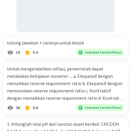
tolong jawaban + caranya untuk besok
19
5.0
Jawaban terverifikasi
Untuk mengendalikan inflasi, pemerintah dapat
melakukan kebijakan moneter .... a. Ekspansif dengan
menaikkan reserve requirement ratio b. Ekspansif dengan
menurunkan reserve requirement ratio c. Kontraktif
dengan menaikkan reserve requirement ratio d. Kontraktif
dengan menurunkan reserve requirement ratio e.
36
0.0
Jawaban terverifikasi
Ekspansif dengan menaikkan tingkat diskonto Bila Bank
Indonesia melakukan kebijakan moneter ekspansif,
1. Hitunglah nilai pH dari larutan asam berikut: CHCOOH
ceteris paribus maka .... a. Menimbulkan inflasi di mana