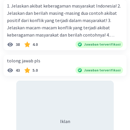
1. Jelaskan akibat keberagaman masyarakat Indonesia! 2.
Jelaskan dan berilah masing-masing dua contoh akibat
positif dari konflik yang terjadi dalam masyarakat! 3.
Jelaskan macam-macam konflik yang terjadi akibat
keberagaman masyarakat dan berilah contohnya! 4.
Mengapa dalam masyarakat yang memiliki keberagaman
38
4.0
Jawaban terverifikasi
diperlukan harmoni? 5. Indonesia merupakan negara yang
kaya akan keberagaman baik dilihat dari agama, suku, ras,
tolong jawab pls
bahasa, dan budaya. Berdasarkan pernyataan tersebut,
43
5.0
Jawaban terverifikasi
apa yang dapat kalian lakukan untuk menjaga
keberagaman supaya terhindar dari konflik?
Iklan