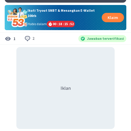
Ikuti Tryout SNBT & Menangkan E-Wallet
100rb
Klaim
Habis dalam
00
:
18
:
15
:
52
2
1
Jawaban terverifikasi
Iklan