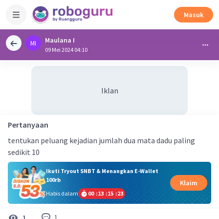
Masuk
Maulana I
MI
09 Mei 2024 04:10
Iklan
Pertanyaan
tentukan peluang kejadian jumlah dua mata dadu paling
sedikit 10
Ikuti Tryout SNBT & Menangkan E-Wallet
100rb
Klaim
Habis dalam
00
:
13
:
15
:
23
1
1