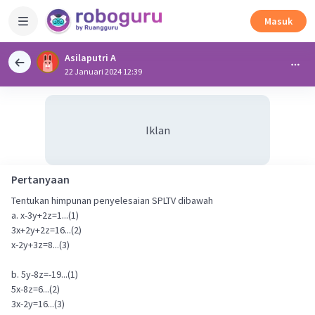
Masuk
Asilaputri A
22 Januari 2024 12:39
Iklan
Pertanyaan
Tentukan himpunan penyelesaian SPLTV dibawah
a. x-3y+2z=1...(1)
3x+2y+2z=16...(2)
x-2y+3z=8...(3)
b. 5y-8z=-19...(1)
5x-8z=6...(2)
3x-2y=16...(3)