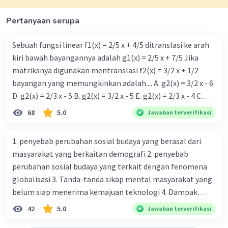
menggunakan persamaan (5):
y = 7 - z
Pertanyaan serupa
Dalam konteks ini, kita dapat memilih nilai z
yang sesuai. Mari kita coba beberapa nilai z:
Sebuah fungsi linear f1(x) = 2/5 x + 4/5 ditranslasi ke arah
Jika z = 0: y = 7 - 0 y = 7
kiri bawah bayangannya adalah g1(x) = 2/5 x + 7/5 Jika
Jika z = 1: y = 7 - 1 y = 6
matriksnya digunakan mentranslasi f2(x) = 3/2 x + 1/2
Jika z = 2: y = 7 - 2 y = 5
bayangan yang memungkinkan adalah.... A. g2(x) = 3/2 x - 6
Jadi, terdapat beberapa kombinasi solusi yang
D. g2(x) = 2/3 x - 5 B. g2(x) = 3/2 x - 5 E. g2(x) = 2/3 x - 4 C.
mungkin:
g{2}(x) = 3/2 x + 5
68
5.0
Jawaban terverifikasi
Jika z = 0, maka x = 2/3, y = 7
Jika z = 1, maka x = 2/3, y = 6
1. penyebab perubahan sosial budaya yang berasal dari
Jika z = 2, maka x = 2/3, y = 5
masyarakat yang berkaitan demografi 2. penyebab
perubahan sosial budaya yang terkait dengan fenomena
Himpunan penyelesaian SPLTV tersebut adalah:
globalisasi 3. Tanda-tanda sikap mental masyarakat yang
{(2/3, 7, 0), (2/3, 6, 1), (2/3, 5, 2)}
belum siap menerima kemajuan teknologi 4. Dampak
modernisasi dalam kehidupan sosial masyarakat 5.
42
5.0
Jawaban terverifikasi
·
0.0
(
0
)
Balas
Beri Rating
Kegiatan manusia di bidang ekonomi yang menunjukkan