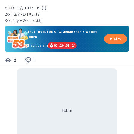
c. 1/x + 1/y + 1/z = 6...(1)
2/x + 2/y - 1/z =3...(2)
3/x - 1/y + 2/z = 7...(3)
Ikuti Tryout SNBT & Menangkan E-Wallet
100rb
Klaim
Habis dalam
02
:
20
:
37
:
23
1
2
Iklan