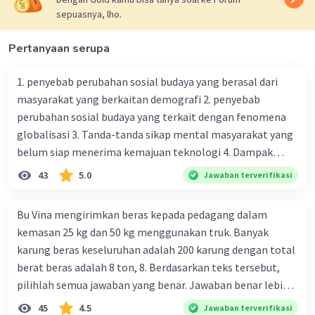
Eliminasi persamaan 2 dan 3
sepuasnya, lho.
b + 3c = 18 (kalikan 7)
7b + c = 26 (kali 1)
Pertanyaan serupa
___________________
7b + 21c = 126
1. penyebab perubahan sosial budaya yang berasal dari
7b + c = 26
masyarakat yang berkaitan demografi 2. penyebab
___________________- (kurangin)
perubahan sosial budaya yang terkait dengan fenomena
20c = 100
globalisasi 3. Tanda-tanda sikap mental masyarakat yang
c = 5
belum siap menerima kemajuan teknologi 4. Dampak
modernisasi dalam kehidupan sosial masyarakat 5.
43
5.0
Jawaban terverifikasi
Substitusi c = 5
Kegiatan manusia di bidang ekonomi yang menunjukkan
7b + c = 26
perubahan ke arah modernisasi 6. Contoh pengaruh
7b + 5 = 26
Bu Vina mengirimkan beras kepada pedagang dalam
modernisasi di bidang ilmu pengetahuan dan pendidikan
7b = 21
kemasan 25 kg dan 50 kg menggunakan truk. Banyak
terhadap pola pikir masyarakat 7. Konsep mengenai
b = 3
karung beras keseluruhan adalah 200 karung dengan total
proses modernisasi di masyarakat seringkali mengalami
berat beras adalah 8 ton, 8. Berdasarkan teks tersebut,
kesalahan pahaman, salah satunya kesalahan tersebut
Substitusi b = 3 dan c = 5
pilihlah semua jawaban yang benar. Jawaban benar lebih
menganggap jika menjadi modern adalah mengikuti... 8.
a = 10 - b - c
dari satu. Banyak karung beras kemasan 25 kg adalah 50
45
4.5
Jawaban terverifikasi
arti dari globalisasi 9. Bentuk kearifan lokal di wilayah
a = 10 - 3 - 5