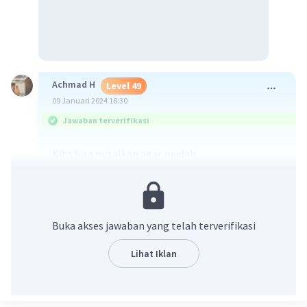
Achmad H
Level 49
09 Januari 2024 18:30
Jawaban terverifikasi
Kita bisa misalkan agar mudah
Misal :
a = 1/x
b = 1/y
Buka akses jawaban yang telah terverifikasi
c = 1/z
Lihat Iklan
Maka bisa kita ubah sistem persamaannya
menjadi :
a + b + c = 10 ... Persamaan 1