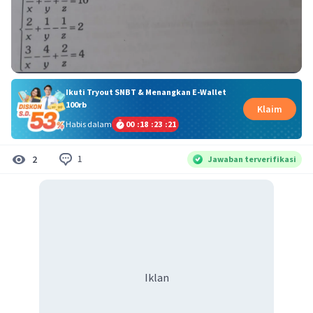
Ikuti Tryout SNBT & Menangkan E-Wallet
100rb
Klaim
Habis dalam
00
:
18
:
23
:
21
1
2
Jawaban terverifikasi
Iklan