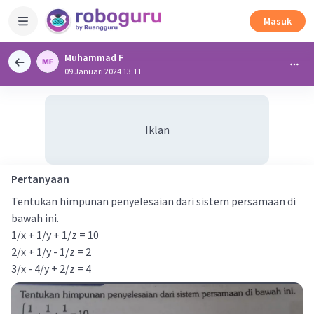
Masuk
Muhammad F
09 Januari 2024 13:11
Iklan
Pertanyaan
Tentukan himpunan penyelesaian dari sistem persamaan di
bawah ini.
1/x + 1/y + 1/z = 10
2/x + 1/y - 1/z = 2
3/x - 4/y + 2/z = 4