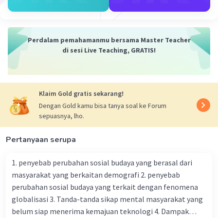
f(x) = 5 - 4(-2) - (-2)
= 5 + 8 - 4
= 5 + 4
=
9
Perdalam pemahamanmu bersama Master Teacher
di sesi Live Teaching, GRATIS!
x = -1
2
f(x) = 5 - 4(-1) - (-1)
= 5 + 4 - 1
Klaim Gold gratis sekarang!
= 5 + 3
=
8
Dengan Gold kamu bisa tanya soal ke Forum
sepuasnya, lho.
x = 0
Pertanyaan serupa
2
f(x) = 5 - 4(0) - (0)
= 5 - 0 - 0
1. penyebab perubahan sosial budaya yang berasal dari
=
5
masyarakat yang berkaitan demografi 2. penyebab
perubahan sosial budaya yang terkait dengan fenomena
x = 1
2
globalisasi 3. Tanda-tanda sikap mental masyarakat yang
f(x) = 5 - 4(1) - (1)
= 5 - 4 - 1
belum siap menerima kemajuan teknologi 4. Dampak