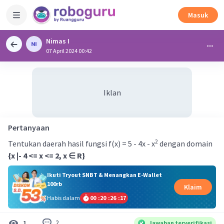
Masuk
Nimas I
07 April 2024 00:42
Iklan
Pertanyaan
2
Tentukan daerah hasil fungsi f(x) = 5 - 4x - x
dengan domain
{x |- 4 <= x <= 2, x ∈ R}
Ikuti Tryout SNBT & Menangkan E-Wallet
100rb
Klaim
Habis dalam
00
:
20
:
26
:
17
2
1
Jawaban terverifikasi