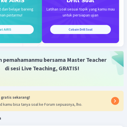
 ke AiRIS
Drill Soal
 masyarakat dalam bentuk simpanan dan penyaluran
t dan belajar bareng
Latihan soal sesuai topik yang kamu mau
ana tersebut dalam bentuk kredit atau pinjaman.
man pintarmu!
untuk persiapan ujian
at AiRIS
Cobain Drill Soal
·
0.0
(
0
)
Balas
ating
m pemahamanmu bersama Master Teacher
di sesi Live Teaching, GRATIS!
 gratis sekarang!
d kamu bisa tanya soal ke Forum sepuasnya, lho.
a