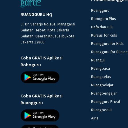
Ruangguru
RUANGGURU HQ
Roboguru Plus
Jl. Dr. Saharjo No.161, Manggarai
Dafa dan Lulu
Selatan, Tebet, Kota Jakarta
Kursus for Kids
Selatan, Daerah Khusus Ibukota
Jakarta 12860
Ruangguru for Kids
Ruangguru for Busin
Coba GRATIS Aplikasi
Ruanguji
Roboguru
Ruangbaca
Ruangkelas
Ruangbelajar
Ruangpengajar
Coba GRATIS Aplikasi
Ruangguru Privat
Ruangguru
Ruangpeduli
Airis