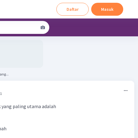
Daftar
Masuk
ang...
21
 yang paling utama adalah
bah