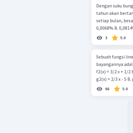
Dengan suku bung
tahun akan berta
setiap bulan, besa
0,0068% B. 0,0814
3
5.0
Sebuah fungsi linea
bayangannya adala
f2(x) = 3/2 x + 1/2
66
5.0