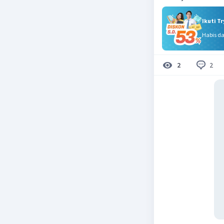
Ikuti T
Habis d
2
2