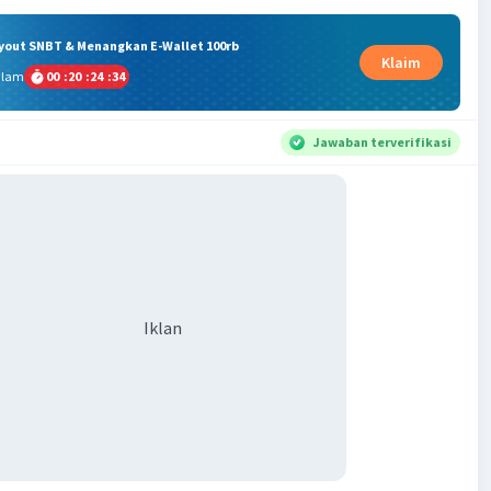
ryout SNBT & Menangkan E-Wallet 100rb
Klaim
alam
00
:
20
:
24
:
34
Jawaban terverifikasi
Iklan