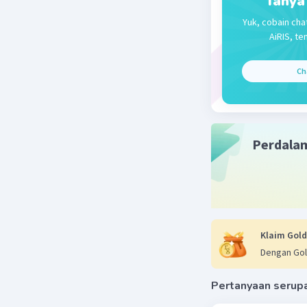
Tanya
dana dari
Yuk, cobain cha
kembali d
AiRIS, te
Ch
Beri R
Perdala
Klaim Gold
Dengan Gol
Pertanyaan serup