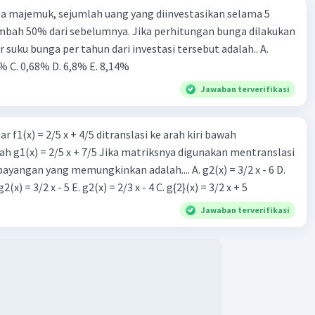
a majemuk, sejumlah uang yang diinvestasikan selama 5
mbah 50% dari sebelumnya. Jika perhitungan bunga dilakukan
r suku bunga per tahun dari investasi tersebut adalah.. A.
% C. 0,68% D. 6,8% Ε. 8,14%
Jawaban terverifikasi
r f1(x) = 2/5 x + 4/5 ditranslasi ke arah kiri bawah
h g1(x) = 2/5 x + 7/5 Jika matriksnya digunakan mentranslasi
 bayangan yang memungkinkan adalah.... A. g2(x) = 3/2 x - 6 D.
g2(x) = 2/3 x - 5 B. g2(x) = 3/2 x - 5 E. g2(x) = 2/3 x - 4 C. g{2}(x) = 3/2 x + 5
Jawaban terverifikasi