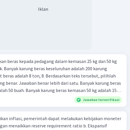
Iklan
kan beras kepada pedagang dalam kemasan 25 kg dan 50 kg
. Banyak karung beras keseluruhan adalah 200 karung
 beras adalah 8 ton, 8. Berdasarkan teks tersebut, pilihlah
g benar. Jawaban benar lebih dari satu. Banyak karung beras
lah 50 buah. Banyak karung beras kemasan 50 kg adalah 150
 beras dalam kemasan 25 kg adalah 2 ton. Perbandingan berat
Jawaban terverifikasi
g dan 50 kg dalam truk adalah 1: 3. 9. Berdasarkan teks
ya setiap beras karung kecil adalah Rp7.500 dan karung besar
kan inflasi, pemerintah dapat melakukan kebijakan moneter
ah biaya angkut semua beras yang harus dibayar oleh Bu
dengan menaikkan reserve requirement ratio b. Ekspansif
00 C. Rp2.312.000 B. Rp2.475.000 D. Rp2.280.000