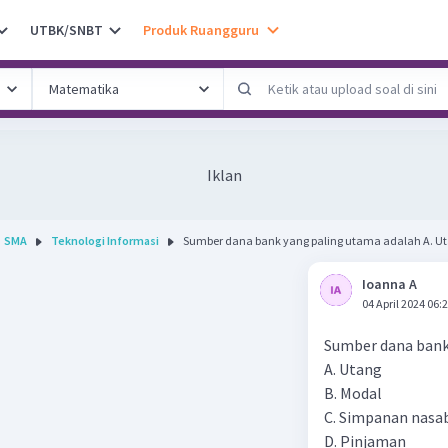
UTBK/SNBT
Produk Ruangguru
Iklan
SMA
Teknologi Informasi
Sumber dana bank yang paling utama adalah A. Ut
Ioanna A
04 April 2024 06:
Sumber dana bank
A. Utang
B. Modal
C. Simpanan nasa
D. Pinjaman