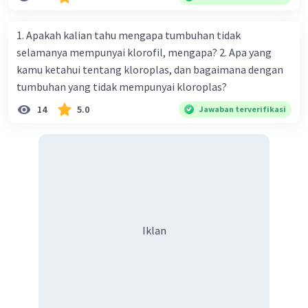
memperjuangan hak dirinya B. kemauan untuk hidup
tenang tanpa beban C. kegigihan sesorang dalam
1. Apakah kalian tahu mengapa tumbuhan tidak
mendapatkan cinta sejati D. seseorang yang tidak mau
selamanya mempunyai klorofil, mengapa? 2. Apa yang
diganggu oleh siapapun E. kepasrahan kepada keadaan
kamu ketahui tentang kloroplas, dan bagaimana dengan
yang sedang terjadi
tumbuhan yang tidak mempunyai kloroplas?
14
5.0
Jawaban terverifikasi
Iklan