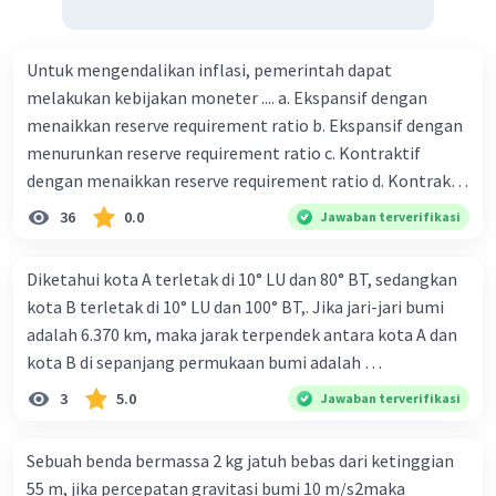
Untuk mengendalikan inflasi, pemerintah dapat
melakukan kebijakan moneter .... a. Ekspansif dengan
menaikkan reserve requirement ratio b. Ekspansif dengan
menurunkan reserve requirement ratio c. Kontraktif
dengan menaikkan reserve requirement ratio d. Kontraktif
dengan menurunkan reserve requirement ratio e.
36
0.0
Jawaban terverifikasi
Ekspansif dengan menaikkan tingkat diskonto Bila Bank
Indonesia melakukan kebijakan moneter ekspansif,
Diketahui kota A terletak di 10° LU dan 80° BT, sedangkan
ceteris paribus maka .... a. Menimbulkan inflasi di mana
kota B terletak di 10° LU dan 100° BT,. Jika jari-jari bumi
bentuk kurva jumlah uang beredar (penawaran uang) naik
adalah 6.370 km, maka jarak terpendek antara kota A dan
dari kiri bawah ke kanan atas b. Menimbulkan deflasi di
kota B di sepanjang permukaan bumi adalah …
mana bentuk kurva jumlah uang beredar (penawaran
3
5.0
Jawaban terverifikasi
uang) naik dari kiri bawah ke kanan atas c. Tingkat bunga
meningkat di mana bentuk kurva jumlah uang beredar
(penawaran uang) naik dari kiri bawah ke kanan atas d.
Sebuah benda bermassa 2 kg jatuh bebas dari ketinggian
Tingkat bunga turun di mana bentuk kurva jumlah uang
55 m, jika percepatan gravitasi bumi 10 m/s2maka