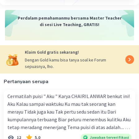
sumber ke sumber lainnya.
Perdalam pemahamanmu bersama Master Teacher
·
0.0
(
0
)
Balas
Beri Rating
di sesi Live Teaching, GRATIS!
Klaim Gold gratis sekarang!
Dengan Gold kamu bisa tanya soal ke Forum
sepuasnya, lho.
Pertanyaan serupa
Cermatilah puisi " Aku " Karya CHAIRIL ANWAR benkut ini!
Aku Kalau sampai waktuku Ku mau tak seorang kan
merayu Tidak juga kau Tak pertu sedu sedan itu Dari
kumpulannya terbuang Biar peluru menembus kulitku Aku
tetap meradang menerjang Tema puisi di atas adalah.... A.
ketekunan dan kemauan seseorang dalam
12
5.0
Jawaban terverifikasi