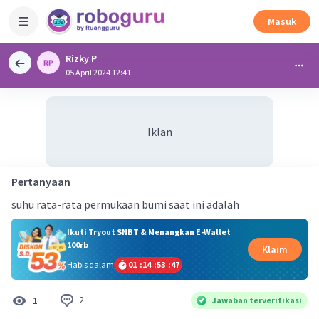
Masuk
Rizky P
05 April 2024 12:41
Iklan
Pertanyaan
suhu rata-rata permukaan bumi saat ini adalah
Ikuti Tryout SNBT & Menangkan E-Wallet
100rb
Klaim
Habis dalam
01
:
14
:
53
:
47
2
1
Jawaban terverifikasi