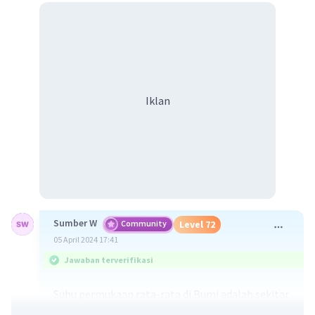
Iklan
Sumber W
Community
Level 72
05 April 2024 17:41
Jawaban terverifikasi
Suhu permukaan rata-rata di Bumi adalah sekitar
15°C, tetapi suhu di Bumi bervariasi. Misalnya,