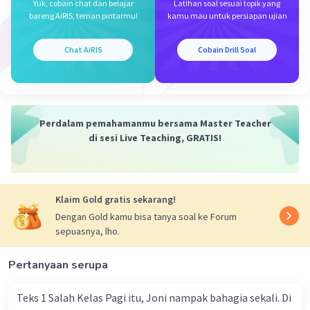
Yuk, cobain chat dan belajar
Latihan soal sesuai topik yang
Iklan
bareng AiRIS, teman pintarmu!
kamu mau untuk persiapan ujian
Chat AiRIS
Cobain Drill Soal
Perdalam pemahamanmu bersama Master Teacher
di sesi Live Teaching, GRATIS!
Klaim Gold gratis sekarang!
Dengan Gold kamu bisa tanya soal ke Forum
sepuasnya, lho.
Pertanyaan serupa
Teks 1 Salah Kelas Pagi itu, Joni nampak bahagia sekali. Di