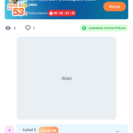
100rb
Klaim
Habis dalam
00
:
02
:
53
:
24
1
1
Jawaban terverifikasi
Iklan
Sahel S
Level 60