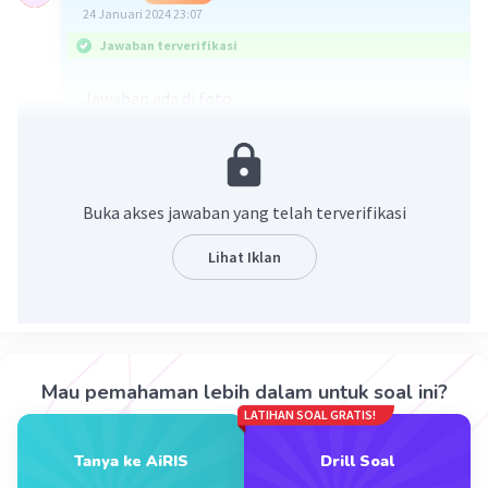
24 Januari 2024 23:07
Jawaban terverifikasi
Jawaban ada di foto
Buka akses jawaban yang telah terverifikasi
Lihat Iklan
·
0.0
(
0
)
Balas
Beri Rating
Mau pemahaman lebih dalam untuk soal ini?
LATIHAN SOAL GRATIS!
Tanya ke AiRIS
Drill Soal