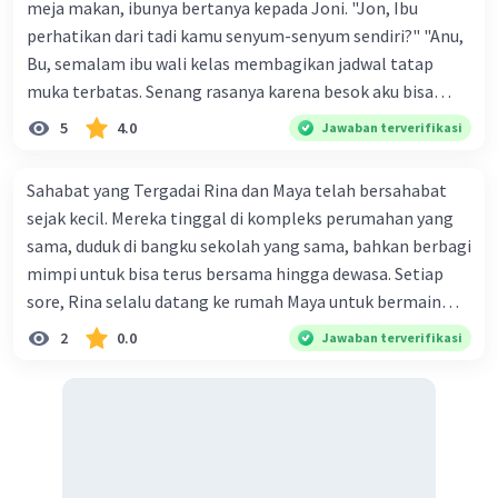
meja makan, ibunya bertanya kepada Joni. "Jon, Ibu
perhatikan dari tadi kamu senyum-senyum sendiri?" "Anu,
Bu, semalam ibu wali kelas membagikan jadwal tatap
muka terbatas. Senang rasanya karena besok aku bisa
bertemu teman-teman. Belajar daring di rumah
5
4.0
Jawaban terverifikasi
membosankan, Bu. Apalagi kalau zoom meeting
Matematika." "Memangnya kenapa kalau Matematika,
Sahabat yang Tergadai Rina dan Maya telah bersahabat
Jon?" Ibu bertanya kembali. "Gurunya galak, Bu,
sejak kecil. Mereka tinggal di kompleks perumahan yang
materinya juga susah, wong diajarkan di kelas saja masih
sama, duduk di bangku sekolah yang sama, bahkan berbagi
susah pahamnya, apalagi daring," jawab Joni. "Oh, begitu,"
mimpi untuk bisa terus bersama hingga dewasa. Setiap
Ibu menimpali. "Ya sudah, Bu. Joni pamit, ya." Joni
sore, Rina selalu datang ke rumah Maya untuk bermain
langsung pergi sambil mencium tangan ibunya. Sekolah
atau sekadar mengerjakan PR bersama. Rumah Maya
2
0.0
Jawaban terverifikasi
sudah nampak ramai. Joni berjalan sambil sesekali
terasa hangat dan nyaman, penuh dengan canda tawa dan
melihat jadwal mapel yang dibagikan wali kelasnya. Lalu,
rasa kekeluargaan. Maya adalah teman yang selalu
dia segera masuk kelas dan ternyata sudah ada guru di
mendukung Rina dalam segala hal, tak peduli apa yang
dalam kelas. "Selamat pagi, Pak. Maaf, saya terlambat."
terjadi. Namun, suatu hari segalanya berubah. Ayah Maya,
"Selamat pagi juga, Nak, silakan duduk," sahut Pak Guru.
yang sebelumnya memiliki usaha sukses, mengalami
Joni langsung mencari kursi dan duduk tanpa melihat
kebangkrutan. Usahanya gulung tikar setelah dihadapkan