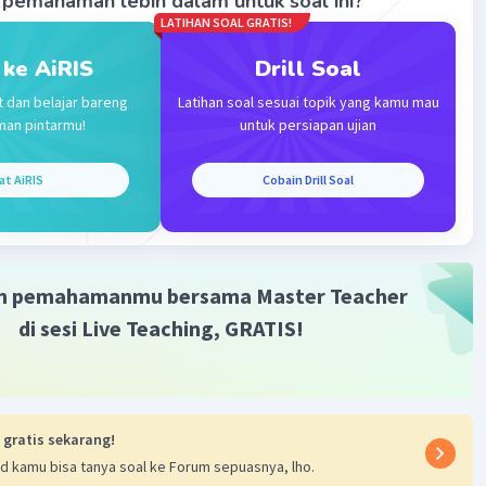
pemahaman lebih dalam untuk soal ini?
Level 1
LATIHAN SOAL GRATIS!
5:55
 ke AiRIS
Drill Soal
ya D kak
t dan belajar bareng
Latihan soal sesuai topik yang kamu mau
man pintarmu!
untuk persiapan ujian
Iklan
·
0.0
(
0
)
Balas
ating
at AiRIS
Cobain Drill Soal
m pemahamanmu bersama Master Teacher
di sesi Live Teaching, GRATIS!
 gratis sekarang!
d kamu bisa tanya soal ke Forum sepuasnya, lho.