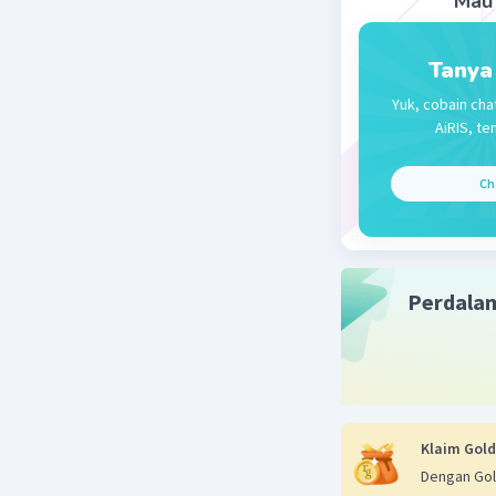
Mau 
Fahrii R
15 Mei 2024 1
Tanya
Jawaban n
Yuk, cobain cha
AiRIS, te
Beri R
Ch
Perdala
Klaim Gold
Dengan Gol