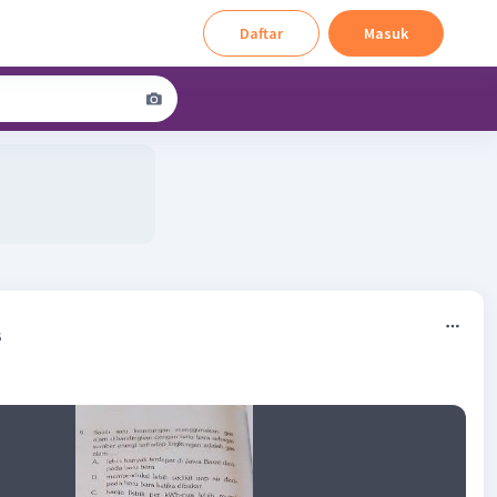
Daftar
Masuk
6