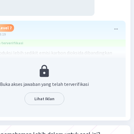
Level 7
3:19
terverifikasi
duksi lebih sedikit emisi karbon dioksida dibandingkan
 untuk menghasilkan energi yang sama ketika dibakar.
n: Gas alam menghasilkan emisi karbon dioksida yang lebih
ripada batu bara ketika dibakar untuk menghasilkan
Buka akses jawaban yang telah terverifikasi
al ini membuat gas alam dianggap sebagai sumber energi
h bersih dan ramah lingkungan dalam hal emisi gas rumah
Lihat Iklan
·
5.0
(
1
)
Balas
ating