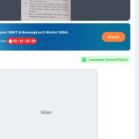
ryout SNBT & Menangkan E-Wallet 100rb
Klaim
alam
02
:
13
:
26
:
50
Jawaban terverifikasi
Iklan