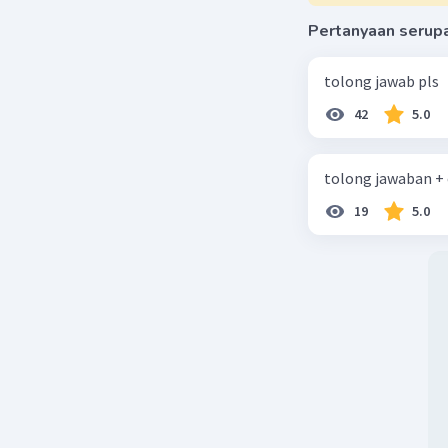
Pertanyaan serup
tolong jawab pls
42
5.0
tolong jawaban +
19
5.0