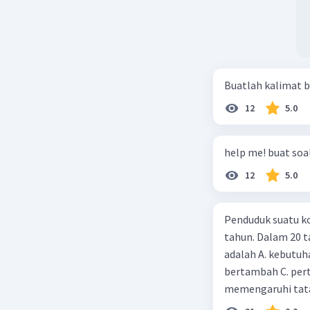
Buatlah kalimat b
12
5.0
help me! buat soal
12
5.0
Penduduk suatu ko
tahun. Dalam 20 
adalah A. kebutuh
bertambah C. per
memengaruhi tata