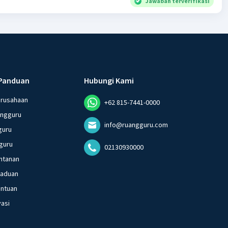
Jawaban terverifikasi
Panduan
Hubungi Kami
erusahaan
+62 815-7441-0000
angguru
info@ruangguru.com
guru
guru
02130930000
ntanan
gaduan
entuan
vasi