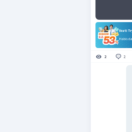
Ikuti T
Habis d
2
2