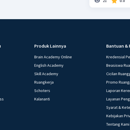
21
0.0
u
Produk Lainnya
Bantuan & 
Brain Academy Online
Kredensial P
English Academy
Beasiswa Ru
Skill Academy
Cicilan Ruang
Ruangkerja
Promo Ruang
Schoters
Laporan Kere
ess
Kalananti
Layanan Pen
Syarat & Ket
Kebijakan Pri
Tentang Kami