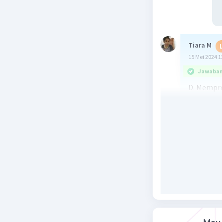
Tiara M
15 Mei 2024 1
Jawaban 
D. Mempro
batu bara
Penjelasa
rendah da
energi. H
yang lebi
kaca.
Beri R