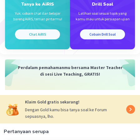
Tanya ke AiRIS
Drill Soal
Yuk, cobain chat dan belajar
Latihan soal sesuai topik yang
Iklan
bareng AiRIS, teman pintarmu!
kamu mau untuk persiapan ujian
Chat AiRIS
Cobain Drill Soal
Perdalam pemahamanmu bersama Master Teacher
di sesi Live Teaching, GRATIS!
Klaim Gold gratis sekarang!
Dengan Gold kamu bisa tanya soal ke Forum
sepuasnya, lho.
Pertanyaan serupa