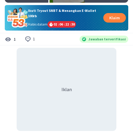
Ikuti Tryout SNBT & Menangkan E-Wallet
100rb
Klaim
Habis dalam
02
:
06
:
22
:
37
1
1
Jawaban terverifikasi
Iklan