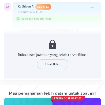
Kathleen A
Level 69
23 Agustus 2024 10:41
Jawaban terverifikasi
Jawabannya seperti yang digambar ya
Buka akses jawaban yang telah terverifikasi
Lihat Iklan
·
0.0
(
0
)
Balas
Beri Rating
Mau pemahaman lebih dalam untuk soal ini?
LATIHAN SOAL GRATIS!