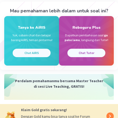
Mau pemahaman lebih dalam untuk soal ini?
Nanda R
Community
Level 89
04 Juli 2024 13:55
Jawaban terverifikasi
Tanya ke AiRIS
Roboguru Plus
Yuk, cobain chat dan belajar
Dapatkan pembahasan soal
ga
jawabannya adalah D.
Iklan
bareng AiRIS, teman pintarmu!
pake lama
, langsung dari Tutor!
dengan pola berulang sebagai berikut.
Chat AiRIS
Chat Tutor
103,
103-4 = 99,
99-7 = 92,
92-4 = 88,
Perdalam pemahamanmu bersama Master Teacher
88-7 = 81,
di sesi Live Teaching, GRATIS!
81-4 = 77,
77-7 = 70,
70-4 = 66,
66-7 = 59,
Klaim Gold gratis sekarang!
maka pola selalu dikurang 4, sehingga
Dengan Gold kamu bisa tanya soal ke Forum