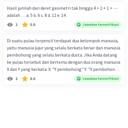
.... (A) penurut dan pendiam (B) pemaaf dan pendiam (C)
Hasil jumlah dari deret geometri tak hingga 4 + 2 + 1 + ⋯
perasa dan pendiam (D) pemurung dan pendiam (E)
adalah … a. 5 b. 6 c. 8 d. 12 e. 14
penolong dan pendiam
2
5.0
Jawaban terverifikasi
Di suatu pulau terpencil terdapat dua kelompok manusia,
yaitu manusia jujur yang selalu berkata benar dan manusia
pembohong yang selalu berkata dusta. Jika Anda datang
ke pulau tersebut dan bertemu dengan dua orang manusia
X dan Y yang berkata: X: "Y pembohong" Y: "X pembohong"
maka jenis kesimpulan yang paling benar adalah .... A. X dan
2
0.0
Jawaban terverifikasi
Y pembohong B. X dan Y berasal dari jenis yang berbeda C. X
jujur, Y pembohong D. X pembohong, Y jujur E. A, B, C, dan D
salah