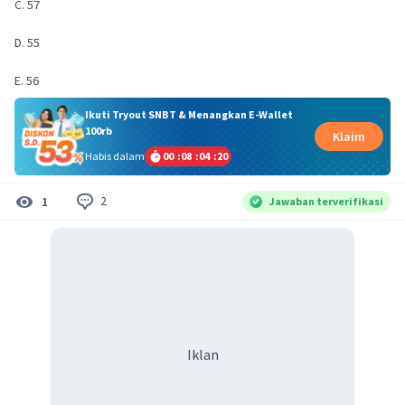
C. 57
D. 55
E. 56
Ikuti Tryout SNBT & Menangkan E-Wallet
100rb
Klaim
Habis dalam
00
:
08
:
04
:
20
2
1
Jawaban terverifikasi
Iklan