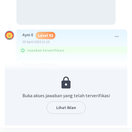
Ayni E
Level 92
03 April 2024 22:10
Jawaban terverifikasi
Caranya di bawah
Buka akses jawaban yang telah terverifikasi
Lihat Iklan
·
0.0
(
0
)
Balas
Beri Rating