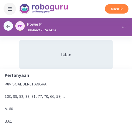
Masuk
Power P
30 Maret 2024 14:14
Iklan
Pertanyaan
<8> SOAL DERET ANGKA
103, 99, 92, 88, 81, 77, 70, 66, 59, ...
A. 60
B.61