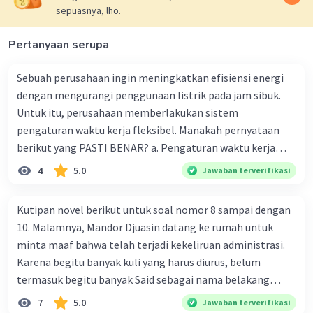
59-4 = 55.
sepuasnya, lho.
·
0.0
(
0
)
Balas
Beri Rating
Pertanyaan serupa
Sebuah perusahaan ingin meningkatkan efisiensi energi
dengan mengurangi penggunaan listrik pada jam sibuk.
Untuk itu, perusahaan memberlakukan sistem
pengaturan waktu kerja fleksibel. Manakah pernyataan
berikut yang PASTI BENAR? a. Pengaturan waktu kerja
fleksibel meningkatkan konsumsi listrik. b. Konsumsi
4
5.0
Jawaban terverifikasi
listrik berkurang karena pengaturan waktu kerja fleksibel.
c. Waktu kerja fleksibel tidak berpengaruh pada konsumsi
Kutipan novel berikut untuk soal nomor 8 sampai dengan
listrik. d. Pengaturan waktu kerja fleksibel menambah jam
10. Malamnya, Mandor Djuasin datang ke rumah untuk
kerja. e. Pengaturan waktu kerja fleksibel dapat
minta maaf bahwa telah terjadi kekeliruan administrasi.
mengurangi efisiensi energi.
Karena begitu banyak kuli yang harus diurus, belum
termasuk begitu banyak Said sebagai nama belakang
orang Melayu. Sekaligus Mandor mengabarkan peraturan
7
5.0
Jawaban terverifikasi