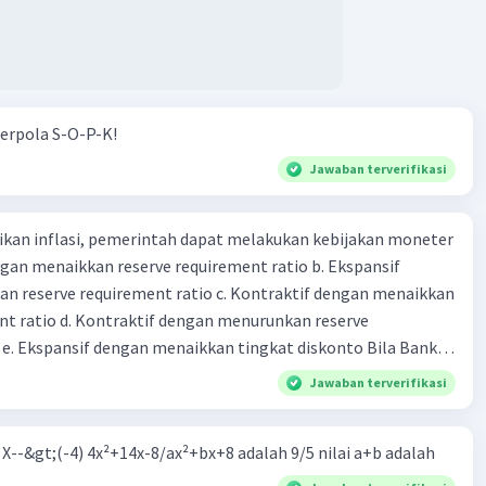
erpola S-O-P-K!
Jawaban terverifikasi
kan inflasi, pemerintah dapat melakukan kebijakan moneter
dengan menaikkan reserve requirement ratio b. Ekspansif
n reserve requirement ratio c. Kontraktif dengan menaikkan
nt ratio d. Kontraktif dengan menurunkan reserve
. Ekspansif dengan menaikkan tingkat diskonto Bila Bank
n kebijakan moneter ekspansif, ceteris paribus maka .... a.
Jawaban terverifikasi
asi di mana bentuk kurva jumlah uang beredar (penawaran
iri bawah ke kanan atas b. Menimbulkan deflasi di mana bentuk
m X--&gt;(-4) 4x²+14x-8/ax²+bx+8 adalah 9/5 nilai a+b adalah
 beredar (penawaran uang) naik dari kiri bawah ke kanan atas
meningkat di mana bentuk kurva jumlah uang beredar