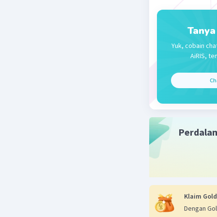
Tanya
Yuk, cobain cha
AiRIS, te
Ch
Perdala
Klaim Gold
Dengan Gol