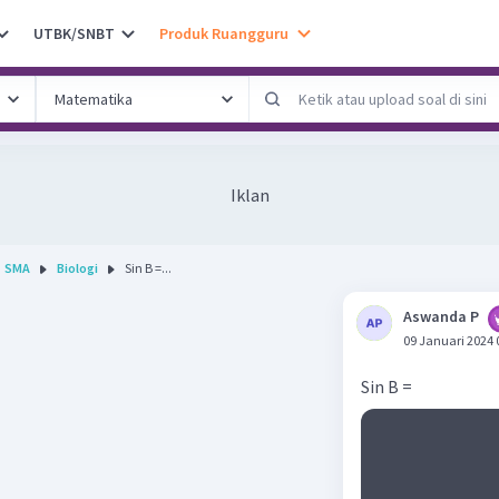
UTBK/SNBT
Produk Ruangguru
Iklan
SMA
Biologi
Sin B =...
Aswanda P
09 Januari 2024 
Sin B =