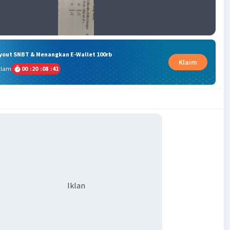
ryout SNBT & Menangkan E-Wallet 100rb
Klaim
alam
00
:
20
:
08
:
40
Iklan