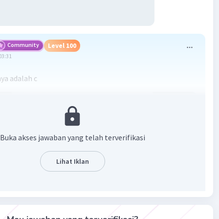
Community
Level 100
03:31
ya adalah c
Buka akses jawaban yang telah terverifikasi
Lihat Iklan
·
0.0
(
0
)
Balas
ating