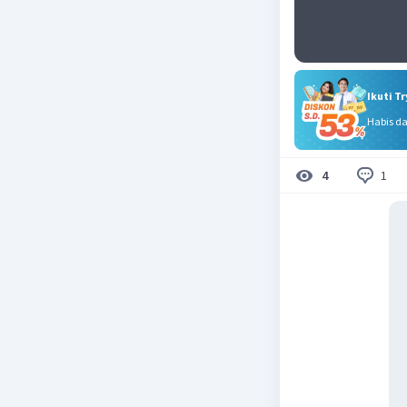
Ikuti T
Habis d
1
4