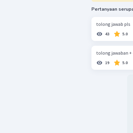
Pertanyaan serup
tolong jawab pls
43
5.0
tolong jawaban +
19
5.0