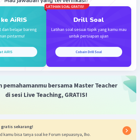
Mau jawaban yang terverifikasi?
LATIHAN SOAL GRATIS!
 ke AiRIS
Drill Soal
t dan belajar bareng
Latihan soal sesuai topik yang kamu mau
Iklan
man pintarmu!
untuk persiapan ujian
at AiRIS
Cobain Drill Soal
m pemahamanmu bersama Master Teacher
di sesi Live Teaching, GRATIS!
 gratis sekarang!
d kamu bisa tanya soal ke Forum sepuasnya, lho.