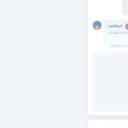
Latifa F
25 April 2024 
Jawabann
Beri R