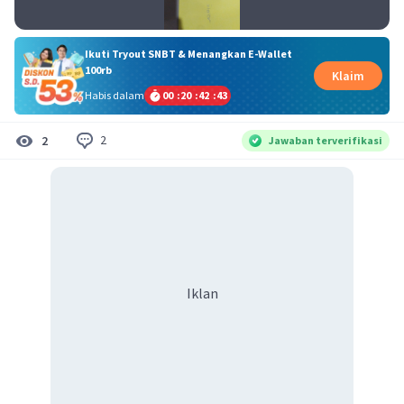
Ikuti Tryout SNBT & Menangkan E-Wallet
100rb
Klaim
Habis dalam
00
:
20
:
42
:
42
2
2
Jawaban terverifikasi
Iklan