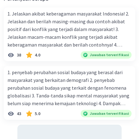
rencana desain interior
Kontraktor
: Kontraktor bekerja sama
1. Jelaskan akibat keberagaman masyarakat Indonesia! 2.
dengan desainer interior untuk mengatur
Jelaskan dan berilah masing-masing dua contoh akibat
dan mengatur pembuatan ruangan sesuai
positif dari konflik yang terjadi dalam masyarakat! 3.
dengan desain yang telah dibuat
Jelaskan macam-macam konflik yang terjadi akibat
Arsitek
: Arsitek bekerja sama dengan
keberagaman masyarakat dan berilah contohnya! 4.
desainer interior untuk membuat desain
Mengapa dalam masyarakat yang memiliki keberagaman
38
4.0
Jawaban terverifikasi
ruangan yang estetis dan fungsional
diperlukan harmoni? 5. Indonesia merupakan negara yang
Dekorator Interior
: Dekorator interior
kaya akan keberagaman baik dilihat dari agama, suku, ras,
bekerja sama dengan desainer interior
1. penyebab perubahan sosial budaya yang berasal dari
bahasa, dan budaya. Berdasarkan pernyataan tersebut,
untuk membuat perancangan desain
masyarakat yang berkaitan demografi 2. penyebab
apa yang dapat kalian lakukan untuk menjaga
ruangan yang lebih detil, seperti pilihan
perubahan sosial budaya yang terkait dengan fenomena
keberagaman supaya terhindar dari konflik?
warna, tema, bahan, dan peralatan
globalisasi 3. Tanda-tanda sikap mental masyarakat yang
Pemasok
: Pemasok bekerja sama dengan
belum siap menerima kemajuan teknologi 4. Dampak
desainer interior untuk membantu mencari
modernisasi dalam kehidupan sosial masyarakat 5.
43
5.0
Jawaban terverifikasi
berbagai barang yang harus dibeli,
Kegiatan manusia di bidang ekonomi yang menunjukkan
termasuk memantau kualitas dan harga
perubahan ke arah modernisasi 6. Contoh pengaruh
modernisasi di bidang ilmu pengetahuan dan pendidikan