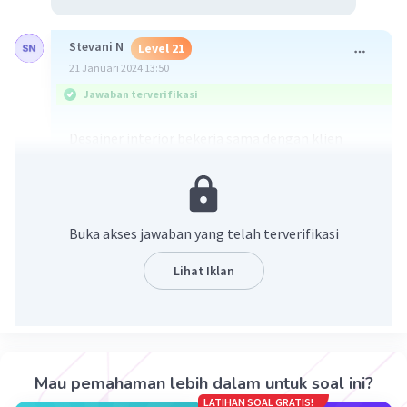
Stevani N
Level 21
21 Januari 2024 13:50
Jawaban terverifikasi
Desainer interior bekerja sama dengan klien
untuk menciptakan ruang yang fungsional dan
estetis. Mereka melibatkan berbagai elemen
seperti pemilihan furnitur, pencahayaan, warna,
tekstur, dan tata letak. Tugasnya mencakup
Buka akses jawaban yang telah terverifikasi
analisis kebutuhan klien, pembuatan konsep
desain, penyusunan anggaran, pemilihan
Lihat Iklan
material, dan pengawasan pelaksanaan proyek
hingga selesai. Tim desain interior juga mungkin
melibatkan arsitek, tukang, dan pemasok
furnitur.
Mau pemahaman lebih dalam untuk soal ini?
·
0.0
(
0
)
Balas
Beri Rating
LATIHAN SOAL GRATIS!