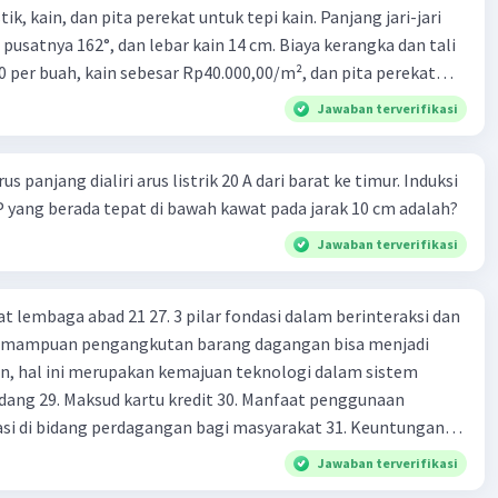
ik, kain, dan pita perekat untuk tepi kain. Panjang jari-jari
 pusatnya 162°, dan lebar kain 14 cm. Biaya kerangka dan tali
0 per buah, kain sebesar Rp40.000,00/m², dan pita perekat
 tersebut dijual dengan harga Rp6.500,00 per buah. Tentukan
Jawaban terverifikasi
yang diperoleh Bu Ambar.
s panjang dialiri arus listrik 20 A dari barat ke timur. Induksi
 P yang berada tepat di bawah kawat pada jarak 10 cm adalah?
Jawaban terverifikasi
at lembaga abad 21 27. 3 pilar fondasi dalam berinteraksi dan
 Kemampuan pengangkutan barang dagangan bisa menjadi
en, hal ini merupakan kemajuan teknologi dalam sistem
dang 29. Maksud kartu kredit 30. Manfaat penggunaan
si di bidang perdagangan bagi masyarakat 31. Keuntungan
dan kartu debit dalam pembayaran 32. Prinsip" sistem
Jawaban terverifikasi
di terapkan oleh bank indonesia dan mencegah terjadinya