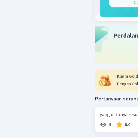
Ch
Beri R
Perdala
Klaim Gold
Dengan Gol
Pertanyaan serup
yang di tanya res
9
0.0