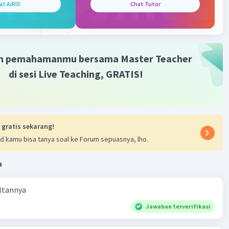
at AiRIS
Chat Tutor
·
0.0
(
0
)
Balas
ating
m pemahamanmu bersama Master Teacher
di sesi Live Teaching, GRATIS!
 gratis sekarang!
d kamu bisa tanya soal ke Forum sepuasnya, lho.
a
ultannya
Jawaban terverifikasi