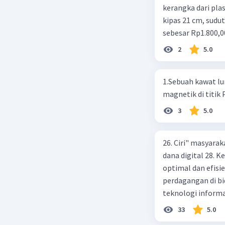
kerangka dari plast
kipas 21 cm, sudut
sebesar Rp1.800,0
Rp350,00/m. Kipas
2
5.0
total keuntungan 
1.Sebuah kawat luru
magnetik di titik
3
5.0
26. Ciri" masyarak
dana digital 28.
optimal dan efisi
perdagangan di bi
teknologi informa
menggunakan ATM 
33
5.0
pembayaran yang 