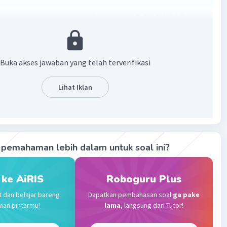
 memimpin pertempuran Margarana di Bali adalah I Gusti
i. Pertempuran Margarana terjadi pada tahun 1946, di
kan Indonesia di bawah pimpinan I Gusti Ngurah Rai
r melawan pasukan Belanda dalam upaya
Buka akses jawaban yang telah terverifikasi
hankan kemerdekaan Indonesia. Pertempuran ini menjadi
tu momen penting dalam sejarah perjuangan kemerdekaan
Lihat Iklan
di Bali.
·
0.0
(
0
)
Balas
ating
pemahaman lebih dalam untuk soal ini?
 F
Level 43
10:03
 ke AiRIS
Roboguru Plus
terverifikasi
t dan belajar bareng
Dapatkan pembahasan soal
ga pake
an ini dipimpin oleh Kepala Divisi Sunda Kecil Kolonel I
Iklan
man pintarmu!
lama
, langsung dari Tutor!
rah Rai.