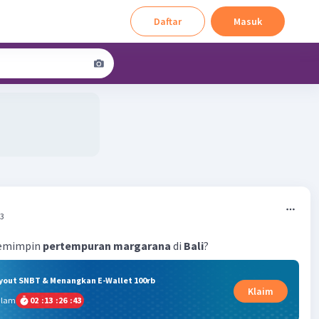
Daftar
Masuk
03
memimpin
pertempuran
margarana
di
Bali
?
ryout SNBT & Menangkan E-Wallet 100rb
Klaim
alam
02
:
13
:
26
:
42