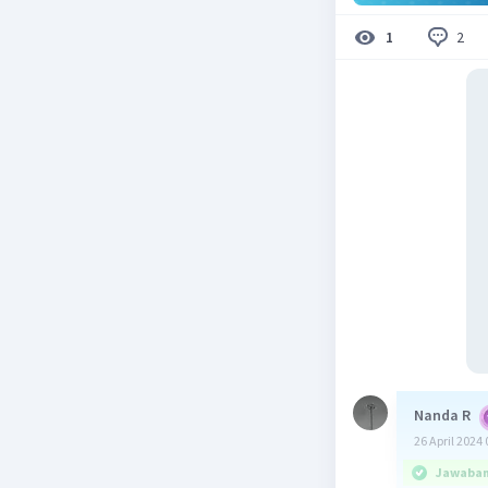
2
1
Nanda R
26 April 2024 
Jawaban 