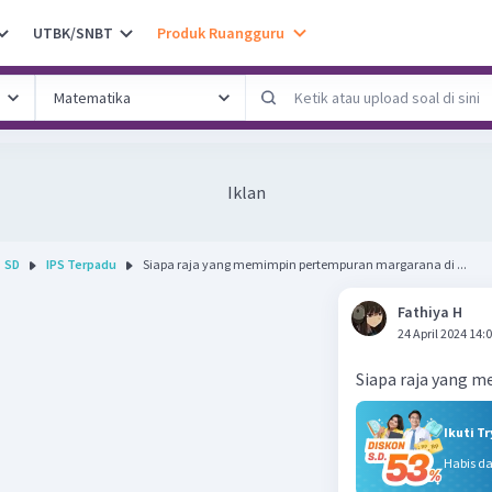
UTBK/SNBT
Produk Ruangguru
Iklan
SD
IPS Terpadu
Siapa raja yang memimpin pertempuran margarana di ...
Fathiya H
24 April 2024 14:
Siapa raja yang 
Ikuti T
Habis d