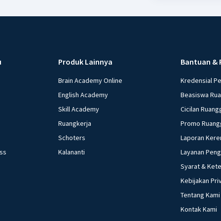
kegiatan praktek 
lembaga OJK 34. M
pembayaran 36. P
layanan keuangan 
Maksud dengan fl
u
Produk Lainnya
Bantuan & 
38. Cara meningka
39. Maksud dengan 
Brain Academy Online
Kredensial P
Penyebab perubaha
English Academy
Beasiswa Ru
Seringkali terda
Skill Academy
Cicilan Ruang
di masyarakat, sa
Ruangkerja
Promo Ruang
contoh perilaku y
Schoters
Laporan Kere
tradisi di kearifan lokal Nusantara 44. 
ess
Kalananti
Layanan Pen
kondisi teknolog
kehidupan sosial m
Syarat & Ket
perubahan sosial 
Kebijakan Pri
fungsi asli uang 4
Tentang Kami
yang dilakukan keuangan 49. sebutkan pengertian dari 
Kontak Kami
3.i