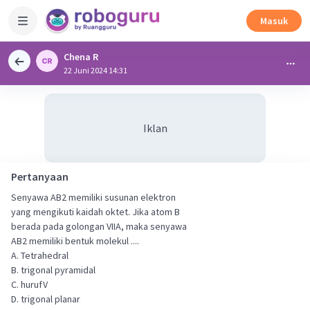
Masuk
Chena R
22 Juni 2024 14:31
Iklan
Pertanyaan
Senyawa AB2 memiliki susunan elektron
yang mengikuti kaidah oktet. Jika atom B
berada pada golongan VIIA, maka senyawa
AB2 memiliki bentuk molekul ....
A. Tetrahedral
B. trigonal pyramidal
C. hurufV
D. trigonal planar