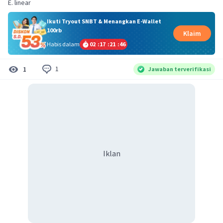
E. linear
Ikuti Tryout SNBT & Menangkan E-Wallet
100rb
Klaim
Habis dalam
02
:
17
:
21
:
46
1
1
Jawaban terverifikasi
Iklan