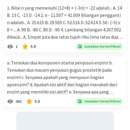
1. Nilai n yang memenuhi (12+8) + (-3n) = -22 adalah... A. 14
C. huruf V
B. 13 C. -13 D. -14 2. n - 11.507 = 41.009 Bilangan pengganti
n adalah... A. 25.615 B. 29.505 C. 52.516 D. 52.614 3. 50 : (-5) x
·
0.0
(
0
)
Balas
Beri Rating
8 = ... A. 90 B. -80 C. 80 D. -90 4. Lambang bilangan 4.207.502
dibaca... A. Empat juta dua ratus tujuh ribu lima ratus dua B.
Empat juta dua ratus tujuh lima puluh ratus dua puluh C.
1
5.0
Jawaban terverifikasi
Empat juta dua puluh tujuh lima ribu ratus dua puluh D.
Empat juta dua puluh tujuh ribu lima ratus dua 5. -280 +
a. Temukan dua komponen utama penyusun enzim! b.
(-245) = A. -450 B. -535 C. -525 D. -18 6. 400 - 218 + 354 = A.
Temukan dua macam penyusun gugus prostetik pada
354 B. -172 C. 182 D. 536 7. Bilangan pangkat dua disebut
Iklan
enzim! c. Senyawa apakah yang menyusun bagian
juga bilangan kuadrat. Berapakah hasil dari 37 pangkat 2?
apoenzim? d. Apakah sisi aktif dan bagian manakah dari
A. 2219 B. 1369 C. 1399 D. 2209 8. Aku adalah sebuah
enzim yang memiliki sisi aktif? e. Senyawa apa yang
bilangan. Jika aku dikuadratkan aku menjadi 625. Bilangan
menyusun gugus prostetik yang disebut dengan koenzim?
361
5.0
Jawaban terverifikasi
berapakah aku? A. 28 B. 20 C. 25 D. 80 9. Lambang bilangan
f. Senyawa apa yang menyusun gugus prostetik yang
negatif seribu lima ratus lima puluh delapan adalah.. A.
disebut literasi digital dengan kofaktor? g. Lakukan studi
1558 B. -1588 C. -1.558 D. 1588 10. 45 x 125 = n x 45 ; n = ... A.
literatur menggunakan sumber terpercaya mengenai
125 B. 135 C. 145 D. 155 11. Nilai dari (121 + 23) : 24 - 6 = A. 0
fungsi koenzim dan kofaktor pada kerja enzim! 2. Tulis