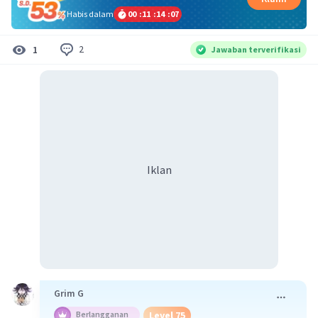
Habis dalam
00
:
11
:
14
:
06
2
1
Jawaban terverifikasi
Iklan
Grim G
Level 75
Berlangganan