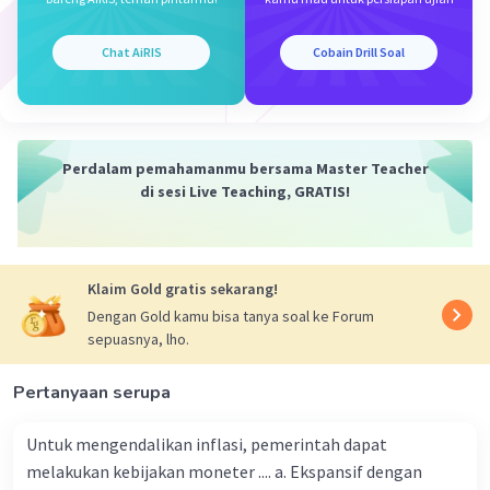
=1/9x1/2
=1/18
=18^-1
Chat AiRIS
Cobain Drill Soal
·
0.0
(
0
)
Balas
Beri Rating
Perdalam pemahamanmu bersama Master Teacher
di sesi Live Teaching, GRATIS!
Klaim Gold gratis sekarang!
Dengan Gold kamu bisa tanya soal ke Forum
sepuasnya, lho.
Pertanyaan serupa
Untuk mengendalikan inflasi, pemerintah dapat
melakukan kebijakan moneter .... a. Ekspansif dengan