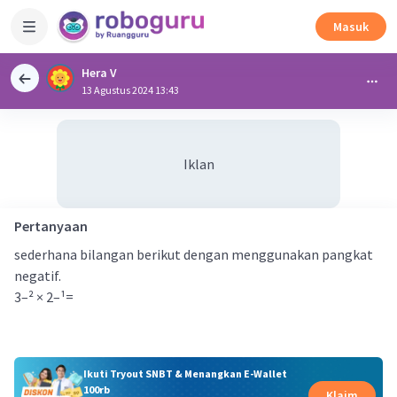
Masuk
Hera V
13 Agustus 2024 13:43
Iklan
Pertanyaan
sederhana bilangan berikut dengan menggunakan pangkat
negatif.
3–² × 2–¹=
Ikuti Tryout SNBT & Menangkan E-Wallet
100rb
Klaim