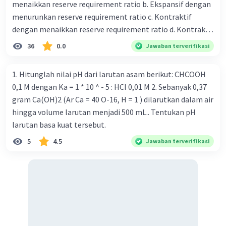
menaikkan reserve requirement ratio b. Ekspansif dengan
menurunkan reserve requirement ratio c. Kontraktif
dengan menaikkan reserve requirement ratio d. Kontraktif
dengan menurunkan reserve requirement ratio e.
36
0.0
Jawaban terverifikasi
Ekspansif dengan menaikkan tingkat diskonto Bila Bank
Indonesia melakukan kebijakan moneter ekspansif,
1. Hitunglah nilai pH dari larutan asam berikut: CHCOOH
ceteris paribus maka .... a. Menimbulkan inflasi di mana
0,1 M dengan Ka = 1 * 10 ^ - 5 : HCI 0,01 M 2. Sebanyak 0,37
bentuk kurva jumlah uang beredar (penawaran uang) naik
gram Ca(OH)2 (Ar Ca = 40 O-16, H = 1 ) dilarutkan dalam air
dari kiri bawah ke kanan atas b. Menimbulkan deflasi di
hingga volume larutan menjadi 500 mL.. Tentukan pH
mana bentuk kurva jumlah uang beredar (penawaran
larutan basa kuat tersebut.
uang) naik dari kiri bawah ke kanan atas c. Tingkat bunga
5
4.5
Jawaban terverifikasi
meningkat di mana bentuk kurva jumlah uang beredar
(penawaran uang) naik dari kiri bawah ke kanan atas d.
Tingkat bunga turun di mana bentuk kurva jumlah uang
beredar (penawaran uang) naik dari kiri bawah ke kanan
atas e. Tingkat bunga turun di mana bentuk kurva jumlah
uang beredar (penawaran uang) vertikal Kebijakan fiskal
kontraktif dilakukan dengan cara .... a. Menurunkan