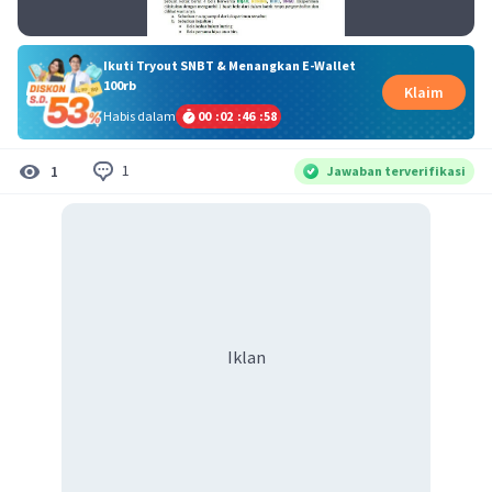
Ikuti Tryout SNBT & Menangkan E-Wallet
100rb
Klaim
Habis dalam
00
:
02
:
46
:
58
1
1
Jawaban terverifikasi
Iklan