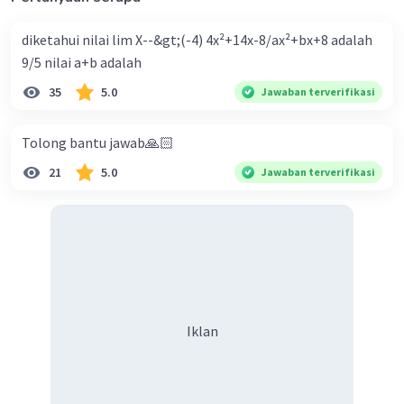
diketahui nilai lim X--&gt;(-4) 4x²+14x-8/ax²+bx+8 adalah
9/5 nilai a+b adalah
35
5.0
Jawaban terverifikasi
Tolong bantu jawab🙏🏻
21
5.0
Jawaban terverifikasi
Iklan