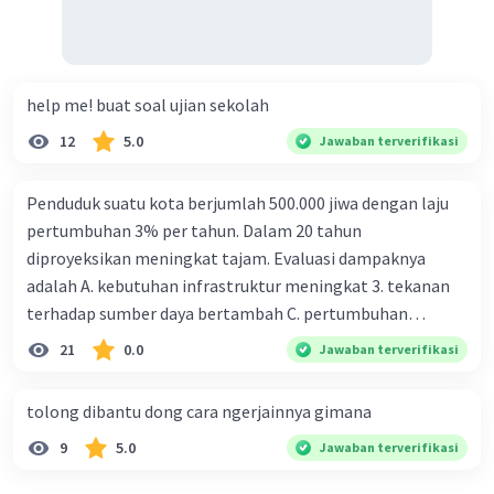
help me! buat soal ujian sekolah
12
5.0
Jawaban terverifikasi
Penduduk suatu kota berjumlah 500.000 jiwa dengan laju
pertumbuhan 3% per tahun. Dalam 20 tahun
diproyeksikan meningkat tajam. Evaluasi dampaknya
adalah A. kebutuhan infrastruktur meningkat 3. tekanan
terhadap sumber daya bertambah C. pertumbuhan
eksponensial berdampak jangka panjang D. tidak
21
0.0
Jawaban terverifikasi
memengaruhi tata ruang E. proyeksi penduduk penting
untuk perencanaan
tolong dibantu dong cara ngerjainnya gimana
9
5.0
Jawaban terverifikasi