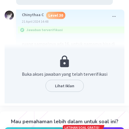
Chinythaa C
Level 30
21 April 2024 14:48
Jawaban terverifikasi
ruang sampelnya ada 16, untuk namanya bisa di
lihat di foto. semoga membantu
Buka akses jawaban yang telah terverifikasi
Lihat Iklan
·
0.0
(
0
)
Balas
Beri Rating
Mau pemahaman lebih dalam untuk soal ini?
LATIHAN SOAL GRATIS!