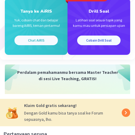
Tanya ke AiRIS
Drill Soal
Yuk, cobain chat dan belajar
Latihan soal sesuai topik yang
bareng AiRIS, teman pintarmu!
kamu mau untuk persiapan ujian
Iklan
Chat AiRIS
Cobain Drill Soal
Perdalam pemahamanmu bersama Master Teacher
di sesi Live Teaching, GRATIS!
Klaim Gold gratis sekarang!
Dengan Gold kamu bisa tanya soal ke Forum
sepuasnya, lho.
Pertanyaan serupa