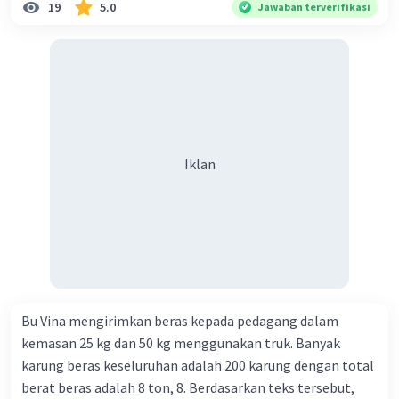
19
5.0
Jawaban terverifikasi
diidentifikasi di atas untuk menyusun rangkuman singkat
yang mencakup inti dari cerita inspiratif tersebut.
Dengan mengikuti langkah-langkah di atas, Anda dapat
membuat ringkasan yang jelas dan padat dari isi cerita
inspiratif yang ingin disampaikan kepada orang lain.
·
5.0
(
1
)
Balas
Beri Rating
Iklan
Bu Vina mengirimkan beras kepada pedagang dalam
kemasan 25 kg dan 50 kg menggunakan truk. Banyak
karung beras keseluruhan adalah 200 karung dengan total
berat beras adalah 8 ton, 8. Berdasarkan teks tersebut,