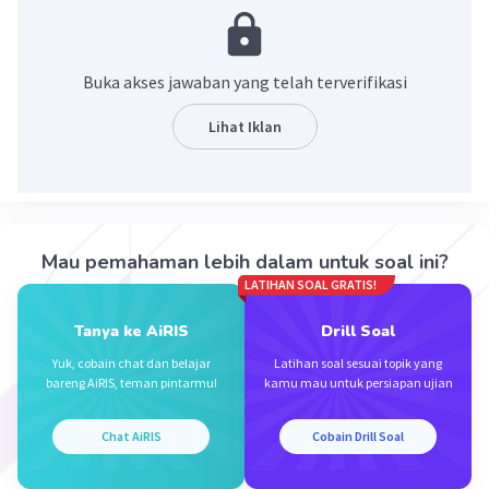
Produksi
Perdagangan
Jasa
Buka akses jawaban yang telah terverifikasi
Konstruksi
Agribisnis
Lihat Iklan
Bentuk Usaha BUMS
Perseroan Terbatas (PT)
Persekutuan Komanditer (CV)
Mau pemahaman lebih dalam untuk soal ini?
Firma (Fa)
LATIHAN SOAL GRATIS!
Perusahaan Perseorangan
Koperasi
Tanya ke AiRIS
Drill Soal
Joint Venture
Yuk, cobain chat dan belajar
Latihan soal sesuai topik yang
bareng AiRIS, teman pintarmu!
kamu mau untuk persiapan ujian
·
0.0
(
0
)
Balas
Beri Rating
Chat AiRIS
Cobain Drill Soal