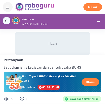
Masuk
Keisha A
07 Agustus 2024 06:08
Iklan
Pertanyaan
Sebutkan jenis kegiatan dan bentuk usaha BUMS
Ikuti Tryout SNBT & Menangkan E-Wallet
100rb
Klaim
Habis dalam
00
:
20
:
25
:
01
1
5
Jawaban terverifikasi