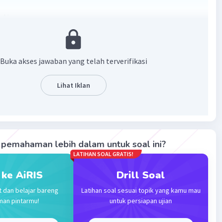
 A!
me adalah segala peristiwa yang berhubungan dengan
ng keluar menuju permukaan bumi melalui rekahan
Buka akses jawaban yang telah terverifikasi
rak bumi
.
Lihat Iklan
u contoh dari fenomena vulkanisme adalah erupsi.
Erupsi
roses keluarnya magma dari perut bumi
. Dengan kata
si ini terjadi ketika suatu gunung api meletus.
·
0.0
(
0
)
Balas
ating
pemahaman lebih dalam untuk soal ini?
LATIHAN SOAL GRATIS!
M
Community
Level 58
 ke AiRIS
Drill Soal
 01:30
t dan belajar bareng
Latihan soal sesuai topik yang kamu mau
terverifikasi
man pintarmu!
untuk persiapan ujian
Iklan