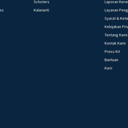
Schoters
Laporan Kere
tradisi di kearifan lokal Nusantara 44. 
ess
Kalananti
Layanan Pen
kondisi teknolog
kehidupan sosial m
Syarat & Ket
perubahan sosial 
Kebijakan Pri
fungsi asli uang 4
Tentang Kami
yang dilakukan keuangan 49. sebutkan pengertian dari 
Kontak Kami
3.i
Press Kit
Bantuan
Karir