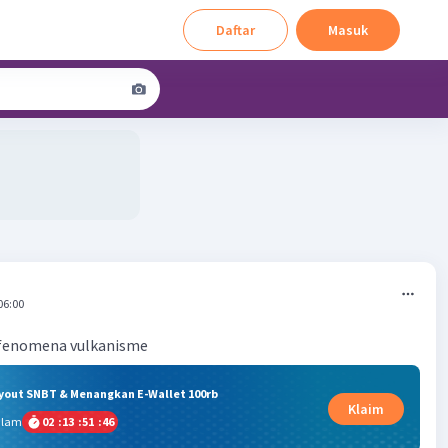
Daftar
Masuk
06:00
 fenomena vulkanisme
ryout SNBT & Menangkan E-Wallet 100rb
Klaim
alam
02
:
13
:
51
:
45