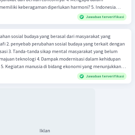
liki keberagaman diperlukan harmoni? 5. Indonesia
yang kaya akan keberagaman baik dilihat dari agama, suku,
Jawaban terverifikasi
budaya. Berdasarkan pernyataan tersebut, apa yang dapat
tuk menjaga keberagaman supaya terhindar dari konflik?
ahan sosial budaya yang berasal dari masyarakat yang
fi 2. penyebab perubahan sosial budaya yang terkait dengan
sasi 3. Tanda-tanda sikap mental masyarakat yang belum
majuan teknologi 4. Dampak modernisasi dalam kehidupan
t 5. Kegiatan manusia di bidang ekonomi yang menunjukkan
 modernisasi 6. Contoh pengaruh modernisasi di bidang ilmu
Jawaban terverifikasi
endidikan terhadap pola pikir masyarakat 7. Konsep
modernisasi di masyarakat seringkali mengalami kesalahan
atunya kesalahan tersebut menganggap jika menjadi modern
 8. arti dari globalisasi 9. Bentuk kearifan lokal di wilayah
eran dalam pengelolaan SDA dan dukungan dalam bentuk
rat menjaga tradisi kearifan lokal di Nusantara 11. Ciri uang
Syarat melakukan kegiatan barter 13. Arti dari durability yang
Iklan
sebuah benda bisa dikatakan sebagai uang 14. maksud token