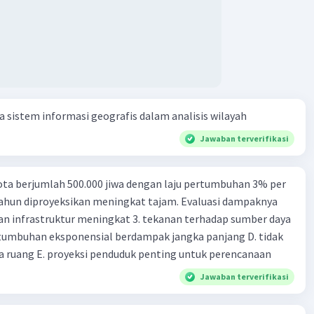
 intrinsik 15. maksud dengan satuan hitung dalam fungsi
ang 17. peranan dan maksud didirikan lembaga keuangan non-
k 18. maksud dengan kegiatan menghimpun dana yang
an 19. tugas Bank Indonesia 20. tugas Bank Umum 21.
 keuangan non-Bank 22. kelembagaan keuangan non-bank
iatan yang dilakukan dengan operasi simpan pinjam 23.
sistem informasi geografis dalam analisis wilayah
 non bank yang memiliki fungsi sebagai penggerak investasi
tikan dan memasukan surat berharga 24. Nama lembaga
Jawaban terverifikasi
 yang bertugas mengatasi para rensumen 25. Ciri" dari
mi abad ke 21
ta berjumlah 500.000 jiwa dengan laju pertumbuhan 3% per
tahun diproyeksikan meningkat tajam. Evaluasi dampaknya
an infrastruktur meningkat 3. tekanan terhadap sumber daya
tumbuhan eksponensial berdampak jangka panjang D. tidak
 ruang E. proyeksi penduduk penting untuk perencanaan
Jawaban terverifikasi