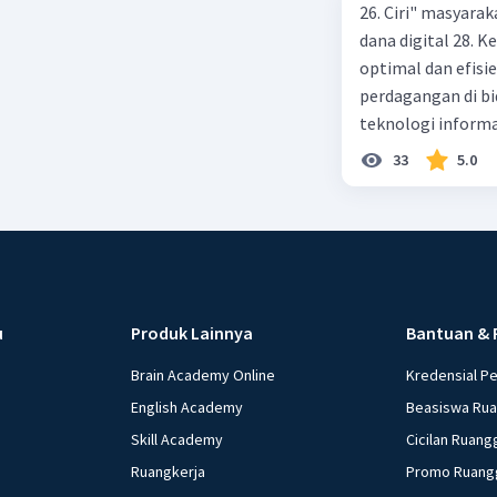
26. Ciri" masyarak
dana digital 28.
optimal dan efisi
perdagangan di bi
teknologi informa
menggunakan ATM 
33
5.0
pembayaran yang 
kegiatan praktek 
lembaga OJK 34. M
pembayaran 36. P
layanan keuangan 
Maksud dengan fl
u
Produk Lainnya
Bantuan & 
38. Cara meningka
39. Maksud dengan 
Brain Academy Online
Kredensial P
Penyebab perubaha
English Academy
Beasiswa Ru
Seringkali terda
Skill Academy
Cicilan Ruang
di masyarakat, sa
Ruangkerja
Promo Ruang
contoh perilaku y