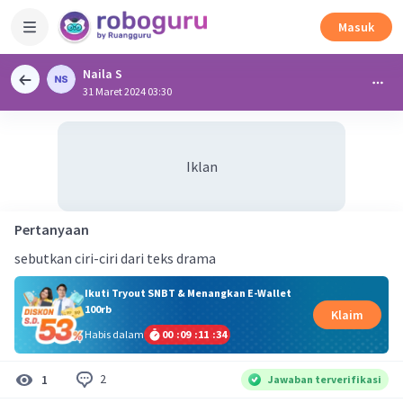
Masuk
Naila S
31 Maret 2024 03:30
Iklan
Pertanyaan
sebutkan ciri-ciri dari teks drama
Ikuti Tryout SNBT & Menangkan E-Wallet
100rb
Klaim
Habis dalam
00
:
09
:
11
:
33
2
1
Jawaban terverifikasi