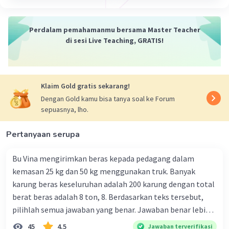
suasana, atau petunjuk tentang ekspresi dan
gerakan karakter.
Karakter
: Teks drama menampilkan karakter-
Perdalam pemahamanmu bersama Master Teacher
karakter yang terlibat dalam cerita. Setiap
di sesi Live Teaching, GRATIS!
karakter biasanya memiliki kepribadian, tujuan,
dan konflik yang berbeda, yang mempengaruhi
perkembangan plot.
Klaim Gold gratis sekarang!
Setting
: Drama biasanya memiliki setting atau
latar tempat dan waktu di mana cerita
Dengan Gold kamu bisa tanya soal ke Forum
sepuasnya, lho.
berlangsung. Setting ini bisa berupa ruang fisik
seperti sebuah kamar atau luar ruangan, serta
Pertanyaan serupa
waktu seperti siang atau malam.
Konflik
: Drama sering kali memuat konflik
Bu Vina mengirimkan beras kepada pedagang dalam
antara karakter-karakternya, yang merupakan
kemasan 25 kg dan 50 kg menggunakan truk. Banyak
dasar dari plot cerita. Konflik bisa berupa konflik
karung beras keseluruhan adalah 200 karung dengan total
internal di dalam diri karakter atau konflik
berat beras adalah 8 ton, 8. Berdasarkan teks tersebut,
eksternal antara karakter-karakter.
Resolusi
: Drama umumnya memiliki titik balik
pilihlah semua jawaban yang benar. Jawaban benar lebih
atau penyelesaian dari konflik yang terjadi, yang
dari satu. Banyak karung beras kemasan 25 kg adalah 50
45
4.5
Jawaban terverifikasi