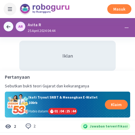
Masuk
Avita R
25 April 2024 04:44
Iklan
Pertanyaan
Sebutkan bukti teori Gujarat dan kekuranganya
Ikuti Tryout SNBT & Menangkan E-Wallet
100rb
Klaim
Habis dalam
01
:
04
:
25
:
43
2
2
Jawaban terverifikasi