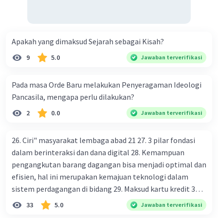
Gujarat adalah tempat asal-usul manusia.
·
0.0
(
0
)
Balas
Beri Rating
Apakah yang dimaksud Sejarah sebagai Kisah?
9
5.0
Jawaban terverifikasi
Pada masa Orde Baru melakukan Penyeragaman Ideologi
Pancasila, mengapa perlu dilakukan?
2
0.0
Jawaban terverifikasi
26. Ciri" masyarakat lembaga abad 21 27. 3 pilar fondasi
dalam berinteraksi dan dana digital 28. Kemampuan
pengangkutan barang dagangan bisa menjadi optimal dan
efisien, hal ini merupakan kemajuan teknologi dalam
sistem perdagangan di bidang 29. Maksud kartu kredit 30.
Manfaat penggunaan teknologi informasi di bidang
33
5.0
Jawaban terverifikasi
perdagangan bagi masyarakat 31. Keuntungan