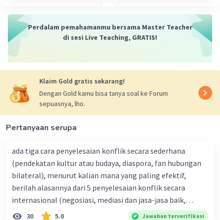
Catatan Sejarah
:
Perdalam pemahamanmu bersama Master Teacher
Pijnapel
, seorang ilmuwan dari Universitas
di sesi Live Teaching, GRATIS!
Leiden, Belanda, berpendapat bahwa Islam
masuk ke Indonesia karena dibawa oleh
pedagang dari Gujarat sekitar abad ke-13
M.
Klaim Gold gratis sekarang!
Snouck Hurgronje
, ilmuwan Belanda
Dengan Gold kamu bisa tanya soal ke Forum
lainnya, juga mendukung teori Gujarat. Ia
sepuasnya, lho.
menyatakan bahwa hubungan dagang
antara Indonesia dan pedagang Gujarat
Pertanyaan serupa
telah terjadi lebih lama daripada hubungan
dengan orang-orang Arab.
ada tiga cara penyelesaian konflik secara sederhana
(pendekatan kultur atau budaya, diaspora, fan hubungan
Namun, perlu diingat bahwa teori Gujarat juga
bilateral), menurut kalian mana yang paling efektif,
memiliki
kekurangan
, yaitu tidak
berilah alasannya dari 5 penyelesaian konflik secara
mempertimbangkan pengaruh agama-agama
internasional (negosiasi, mediasi dan jasa-jasa baik,
lain seperti Hindu-Buddha dalam proses
konsiliasi, penyelidikan, dan penyelesaian di bawah
penyebaran Islam di Indonesia. Meskipun
30
5.0
Jawaban terverifikasi