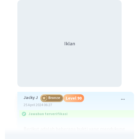
Iklan
Jacky J
Bronze
Level 90
25 April 2024 06:27
Jawaban terverifikasi
Berikut adalah beberapa bukti yang mendukung
teori Gujarat
mengenai masuknya Islam ke