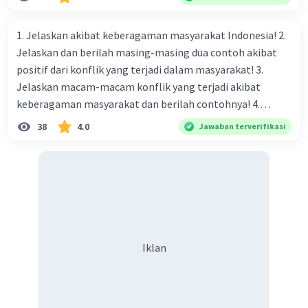
naungan organisasi PBB), menurut kalian mana yang
paling efektif, berilah alasannya
1. Jelaskan akibat keberagaman masyarakat Indonesia! 2.
Jelaskan dan berilah masing-masing dua contoh akibat
positif dari konflik yang terjadi dalam masyarakat! 3.
Jelaskan macam-macam konflik yang terjadi akibat
keberagaman masyarakat dan berilah contohnya! 4.
Mengapa dalam masyarakat yang memiliki keberagaman
38
4.0
Jawaban terverifikasi
diperlukan harmoni? 5. Indonesia merupakan negara yang
kaya akan keberagaman baik dilihat dari agama, suku, ras,
bahasa, dan budaya. Berdasarkan pernyataan tersebut,
apa yang dapat kalian lakukan untuk menjaga
keberagaman supaya terhindar dari konflik?
Iklan