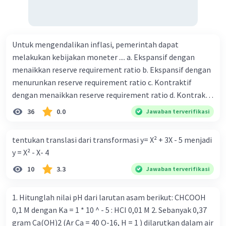
Untuk mengendalikan inflasi, pemerintah dapat
melakukan kebijakan moneter .... a. Ekspansif dengan
menaikkan reserve requirement ratio b. Ekspansif dengan
menurunkan reserve requirement ratio c. Kontraktif
dengan menaikkan reserve requirement ratio d. Kontraktif
dengan menurunkan reserve requirement ratio e.
36
0.0
Jawaban terverifikasi
Ekspansif dengan menaikkan tingkat diskonto Bila Bank
Indonesia melakukan kebijakan moneter ekspansif,
tentukan translasi dari transformasi y= X² + 3X - 5 menjadi
ceteris paribus maka .... a. Menimbulkan inflasi di mana
y = X² - X- 4
bentuk kurva jumlah uang beredar (penawaran uang) naik
10
3.3
Jawaban terverifikasi
dari kiri bawah ke kanan atas b. Menimbulkan deflasi di
mana bentuk kurva jumlah uang beredar (penawaran
uang) naik dari kiri bawah ke kanan atas c. Tingkat bunga
1. Hitunglah nilai pH dari larutan asam berikut: CHCOOH
meningkat di mana bentuk kurva jumlah uang beredar
0,1 M dengan Ka = 1 * 10 ^ - 5 : HCI 0,01 M 2. Sebanyak 0,37
(penawaran uang) naik dari kiri bawah ke kanan atas d.
gram Ca(OH)2 (Ar Ca = 40 O-16, H = 1 ) dilarutkan dalam air