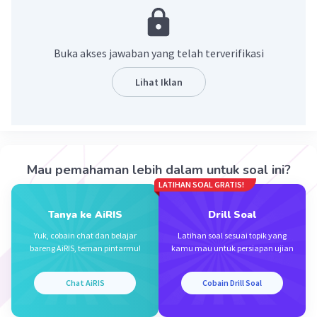
2. Belerang
3. Oksigen
4. Brom
Buka akses jawaban yang telah terverifikasi
5. Nitrogen
Lihat Iklan
·
0.0
(
0
)
Balas
Beri Rating
Mau pemahaman lebih dalam untuk soal ini?
LATIHAN SOAL GRATIS!
Tanya ke AiRIS
Drill Soal
Iklan
Yuk, cobain chat dan belajar
Latihan soal sesuai topik yang
bareng AiRIS, teman pintarmu!
kamu mau untuk persiapan ujian
Chat AiRIS
Cobain Drill Soal