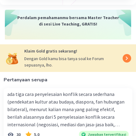
Perdalam pemahamanmu bersama Master Teacher
di sesi Live Teaching, GRATIS!
Klaim Gold gratis sekarang!
Dengan Gold kamu bisa tanya soal ke Forum
sepuasnya, lho.
Pertanyaan serupa
ada tiga cara penyelesaian konflik secara sederhana
(pendekatan kultur atau budaya, diaspora, fan hubungan
bilateral), menurut kalian mana yang paling efektif,
berilah alasannya dari 5 penyelesaian konflik secara
internasional (negosiasi, mediasi dan jasa-jasa baik,
konsiliasi, penyelidikan, dan penyelesaian di bawah
30
5.0
Jawaban terverifikasi