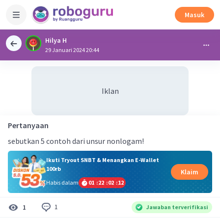
Masuk
Hilya H
29 Januari 2024 20:44
Iklan
Pertanyaan
sebutkan 5 contoh dari unsur nonlogam!
Ikuti Tryout SNBT & Menangkan E-Wallet
100rb
Klaim
Habis dalam
01
:
22
:
02
:
12
1
1
Jawaban terverifikasi